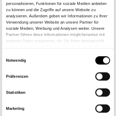
personalisieren, Funktionen für soziale Medien anbieten
zu können und die Zugriffe auf unsere Website zu
analysieren. Außerdem geben wir Informationen zu Ihrer
Blick hinter die Kulissen
Verwendung unserer Website an unsere Partner für
beim Steyler Fair Invest -
soziale Medien, Werbung und Analysen weiter. Unsere
Equities
Partner führen diese Informationen möglicherweise mit
weiteren Daten zusammen, die Sie ihnen bereitgestellt
23. Mai 2024
haben oder die sie im Rahmen Ihrer Nutzung der Dienste
Der Steyler Fair Invest - Equities wird
gesammelt haben.
Einwilligungsauswahl
seit dem vergangenen Jahr durch die
Notwendig
rezooM Capital GmbH beraten. Unser
Fondsberater Alexander Mozer
Präferenzen
berichtet,…
Statistiken
Weiterlesen
Marketing