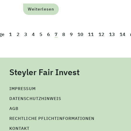
Weiterlesen
ge
1
2
3
4
5
6
7
8
9
10
11
12
13
14
Steyler Fair Invest
IMPRESSUM
DATENSCHUTZHINWEIS
AGB
RECHTLICHE PFLICHTINFORMATIONEN
KONTAKT