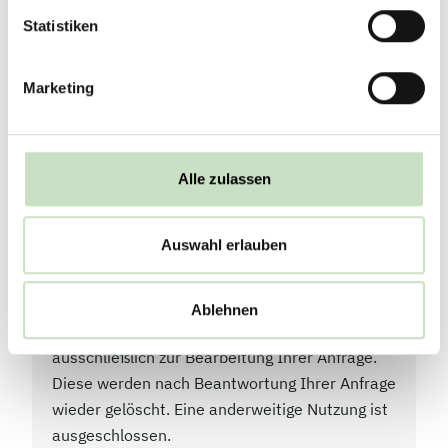
Kundennummer
Statistiken
Marketing
E-
Mail
*
Alle zulassen
Telefon
Auswahl erlauben
Wir speichern und verarbeiten Ihre vorstehend
Ablehnen
erhobenen personenbezogenen Daten
ausschließlich zur Bearbeitung Ihrer Anfrage.
Diese werden nach Beantwortung Ihrer Anfrage
wieder gelöscht. Eine anderweitige Nutzung ist
ausgeschlossen.