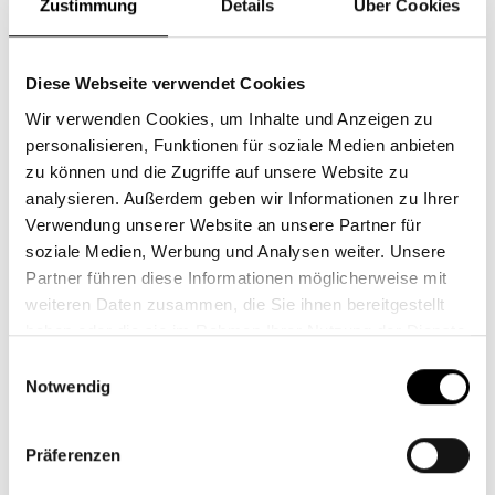
Vorname
*
Zustimmung
Details
Über Cookies
Diese Webseite verwendet Cookies
Nachname
*
Wir verwenden Cookies, um Inhalte und Anzeigen zu
personalisieren, Funktionen für soziale Medien anbieten
zu können und die Zugriffe auf unsere Website zu
analysieren. Außerdem geben wir Informationen zu Ihrer
Straße,
Verwendung unserer Website an unsere Partner für
soziale Medien, Werbung und Analysen weiter. Unsere
Hausnummer
*
Partner führen diese Informationen möglicherweise mit
weiteren Daten zusammen, die Sie ihnen bereitgestellt
haben oder die sie im Rahmen Ihrer Nutzung der Dienste
PLZ,
gesammelt haben.
Einwilligungsauswahl
Ort
*
Notwendig
Präferenzen