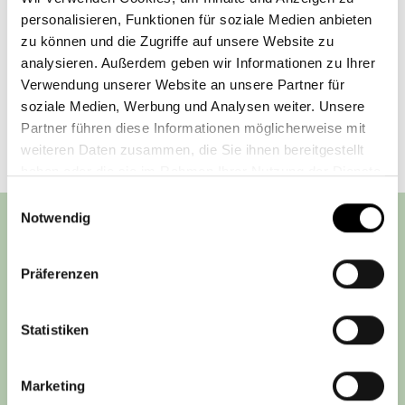
personalisieren, Funktionen für soziale Medien anbieten
zu können und die Zugriffe auf unsere Website zu
analysieren. Außerdem geben wir Informationen zu Ihrer
Zurück
Verwendung unserer Website an unsere Partner für
soziale Medien, Werbung und Analysen weiter. Unsere
Partner führen diese Informationen möglicherweise mit
weiteren Daten zusammen, die Sie ihnen bereitgestellt
haben oder die sie im Rahmen Ihrer Nutzung der Dienste
gesammelt haben.
Einwilligungsauswahl
Notwendig
Steyler Fair Invest
Präferenzen
IMPRESSUM
DATENSCHUTZHINWEIS
Statistiken
AGB
RECHTLICHE PFLICHTINFORMATIONEN
Marketing