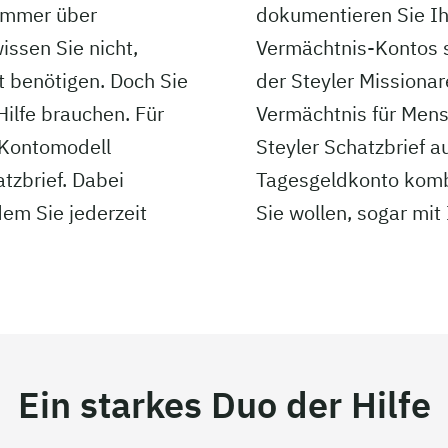
 immer über
dokumentieren Sie I
ssen Sie nicht,
Vermächtnis-Kontos s
st benötigen. Doch Sie
der Steyler Missiona
ilfe brauchen. Für
Vermächtnis für Mens
 Kontomodell
Steyler Schatzbrief 
tzbrief. Dabei
Tagesgeldkonto kombi
dem Sie jederzeit
Sie wollen, sogar mi
Ein starkes Duo der Hilfe