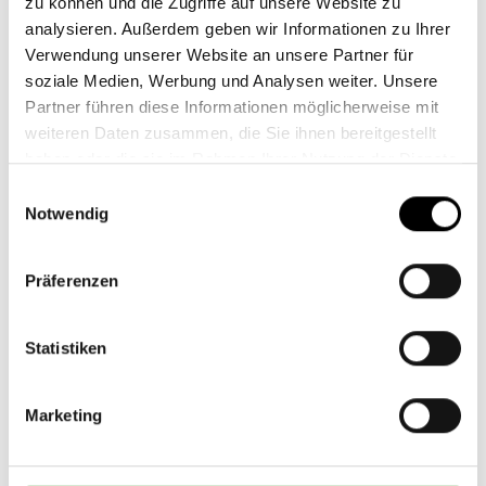
zu können und die Zugriffe auf unsere Website zu
analysieren. Außerdem geben wir Informationen zu Ihrer
Verwendung unserer Website an unsere Partner für
Postleitzahl
soziale Medien, Werbung und Analysen weiter. Unsere
& Ort
*
Partner führen diese Informationen möglicherweise mit
weiteren Daten zusammen, die Sie ihnen bereitgestellt
haben oder die sie im Rahmen Ihrer Nutzung der Dienste
gesammelt haben.
Einwilligungsauswahl
Telefon
*
Notwendig
Präferenzen
Email
*
Statistiken
Marketing
Raum für Ihre