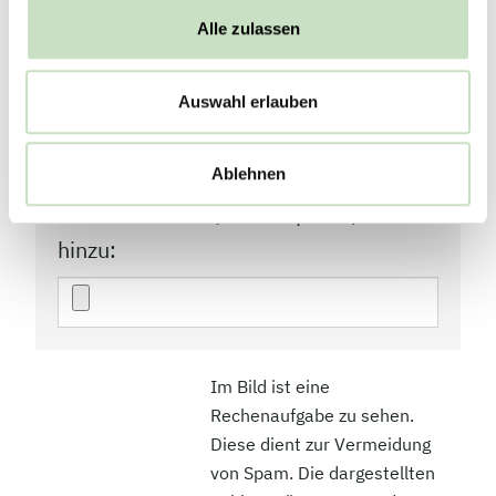
Mitteilung
Alle zulassen
Auswahl erlauben
Bitte fügen Sie eine Kopie der
Ablehnen
Sterbeurkunde (Datei-Upload)
hinzu:
Im Bild ist eine
Rechenaufgabe zu sehen.
Diese dient zur Vermeidung
von Spam. Die dargestellten