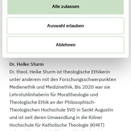
seiner Ausbildung als Bankkaufmann war Renker
Alle zulassen
über vier Jahrzehnte lang bei der Deutschen Bank
tätig, bei der er zahlreiche Führungsaufgaben
Auswahl erlauben
übernahm. Für zwei Jahre, von Mai 2017 bis März
2019, war er Vorsitzender des Vorstandes der
Privatbank Sal. Oppenheim und ist seit 2023 Mitglied
Ablehnen
des Gesellschafterbeirats der Steyler Ethik Bank.
Dr. Heike Sturm
Dr. theol. Heike Sturm ist theologische Ethikerin
unter anderem mit den Forschungsschwerpunkten
Medienethik und Medizinethik. Bis 2020 war sie
Lehrstuhlinhaberin für Moraltheologie und
Theologische Ethik an der Philosophisch-
Theologischen Hochschule SVD in Sankt Augustin
und ist seit deren Umwandlung in die Kölner
Hochschule für Katholische Theologie (KHKT)