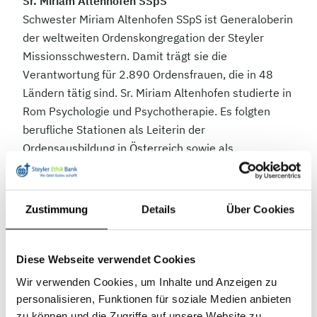
Sr. Miriam Altenhofen SSpS
Schwester Miriam Altenhofen SSpS ist Generaloberin
der weltweiten Ordenskongregation der Steyler
Missionsschwestern. Damit trägt sie die
Verantwortung für 2.890 Ordensfrauen, die in 48
Ländern tätig sind. Sr. Miriam Altenhofen studierte in
Rom Psychologie und Psychotherapie. Es folgten
berufliche Stationen als Leiterin der
Ordensausbildung in Österreich sowie als
Pastoralpsychologin in Freiburg, wo sie Priester und
Priesteramtskandidaten begleitete.
Zustimmung
Details
Über Cookies
P. Jacques Kamba Kabaya SVD
Pater Jacques Kamba Kabaya ist seit Anfang 2024
Provinzökonom der deutschen Provinz der Steyler
Diese Webseite verwendet Cookies
Missionare. Nach seinem Theologiestudium an der
Wir verwenden Cookies, um Inhalte und Anzeigen zu
Philosophisch-Theologischen Hochschule Sankt
personalisieren, Funktionen für soziale Medien anbieten
Augustin war er viele Jahre lang als Seelsorger tätig.
zu können und die Zugriffe auf unsere Website zu