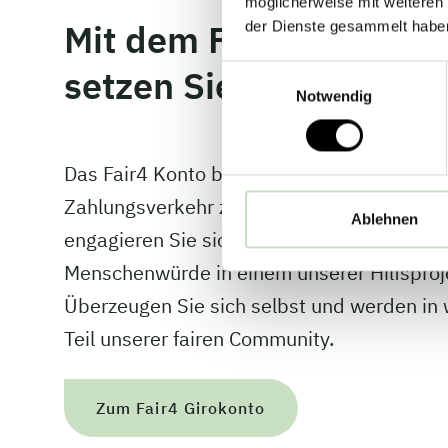
möglicherweise mit weiteren
Mit dem Fair4 Girokon
der Dienste gesammelt habe
setzen Sie ein Zeichen.
Einwilligungsauswahl
Notwendig
Das Fair4 Konto bietet modernen und sich
Zahlungsverkehr zum fairen Preis. Und mit
Ablehnen
engagieren Sie sich automatisch für Klima
Menschenwürde in einem unserer Hilfsproj
Überzeugen Sie sich selbst und werden in
Teil unserer fairen Community.
Zum Fair4 Girokonto