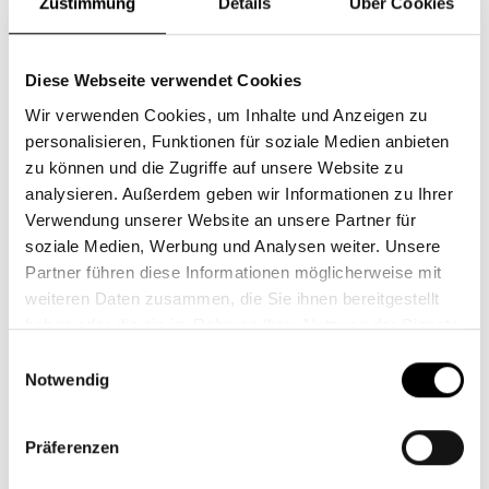
Zustimmung
Details
Über Cookies
Wir sind nicht nur durch unser deutlich jüngeres
Alter, sondern auch durch unsere Forderungen für
mehr Nachhaltigkeit aufgefallen. So konnten wir, wie
Diese Webseite verwendet Cookies
wir finden, den Fokus der HV konstruktiv auf das
Wir verwenden Cookies, um Inhalte und Anzeigen zu
Thema der Nachhaltigkeit lenken.
personalisieren, Funktionen für soziale Medien anbieten
zu können und die Zugriffe auf unsere Website zu
Grundsätzlich war die HV weniger aufregend und
analysieren. Außerdem geben wir Informationen zu Ihrer
aufgeladen als wir gedacht haben, sondern sehr
Verwendung unserer Website an unsere Partner für
angenehm und unkompliziert.
soziale Medien, Werbung und Analysen weiter. Unsere
Wie nervös warst du beim Vortrag?
Partner führen diese Informationen möglicherweise mit
weiteren Daten zusammen, die Sie ihnen bereitgestellt
Johanna Kadelbach: Das Motto der HV, das überall
haben oder die sie im Rahmen Ihrer Nutzung der Dienste
deutlich plakativ zu lesen war, lautete „growing
gesammelt haben.
Einwilligungsauswahl
cashflow“. Dies schüchterte uns zu Beginn kurz ein,
Notwendig
da noch einmal deutlich wurde, dass wir mit
unserem Redebeitrag mit Fokus auf Nachhaltigkeit
Präferenzen
ganz klar Außenseiter waren.