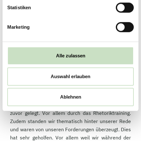
Wir waren gespannt, wie unsere Forderungen, die
Statistiken
doch deutlich von den restlichen
Tagesordnungspunkten abwichen, aufgenommen
Marketing
werden würde.
Die Atmosphäre der HV war, anders als erwartet,
sehr entspannt und angenehm, wodurch sich die
Alle zulassen
Aufregung in Grenzen hielt. Erst wenige Minuten vor
der Rede kam dann nochmal einen ordentliche
Portion Aufregung. Aber eher aus Sorge davor, dass
Auswahl erlauben
ich meinen Text vergesse, das Mikro nicht
funktioniert oder ich mich verspreche.
Ablehnen
Die größeren Sorgen hatten sich schon die Wochen
zuvor gelegt. Vor allem durch das Rhetoriktraining.
Zudem standen wir thematisch hinter unserer Rede
und waren von unseren Forderungen überzeugt. Dies
hat sehr geholfen. Vor allem weil wir während der