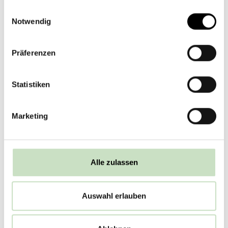
& Ort
*
gesammelt haben.
Einwilligungsauswahl
Notwendig
Präferenzen
Telefonummer
*
Statistiken
E-
Marketing
Mail
*
Alle zulassen
Die mit (*) versehenen Felder sind
Pflichtfelder
Auswahl erlauben