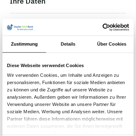
Ihre Daten
Vorname
*
Zustimmung
Details
Über Cookies
Nachname
*
Diese Webseite verwendet Cookies
Wir verwenden Cookies, um Inhalte und Anzeigen zu
personalisieren, Funktionen für soziale Medien anbieten
zu können und die Zugriffe auf unsere Website zu
Straße &
analysieren. Außerdem geben wir Informationen zu Ihrer
Hausnummer
*
Verwendung unserer Website an unsere Partner für
soziale Medien, Werbung und Analysen weiter. Unsere
Partner führen diese Informationen möglicherweise mit
weiteren Daten zusammen, die Sie ihnen bereitgestellt
Postleitzahl
haben oder die sie im Rahmen Ihrer Nutzung der Dienste