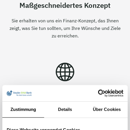
Maßgeschneidertes Konzept
Sie erhalten von uns ein Finanz-Konzept, das Ihnen
zeigt, was Sie tun sollten, um Ihre Wünsche und Ziele
zu erreichen.
Einfache Umsetzung
Wir zeigen Ihnen wie und wo Sie Ihr Geld anlegen
Zustimmung
Details
Über Cookies
sollten und helfen Ihnen dabei, Ihre Finanzen
professionell anzulegen.
Diese Webseite verwendet Cookies