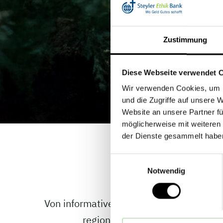
Zustimmung
Diese Webseite verwendet 
Wir verwenden Cookies, um I
und die Zugriffe auf unsere 
Website an unsere Partner fü
möglicherweise mit weiteren
der Dienste gesammelt habe
Entdecken Sie
Einwilligungsauswahl
Notwendig
Von informativen Finanz-Webinaren und
regionalen Festen und kulturell