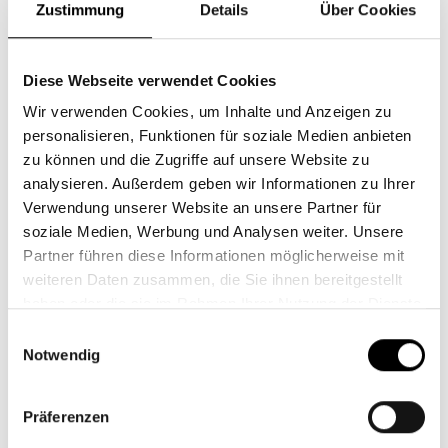
Zustimmung
Details
Über Cookies
Kontoführung:
Ihr Konto führen Sie
bequem von Zuhause aus
Diese Webseite verwendet Cookies
über ihren modernen
Wir verwenden Cookies, um Inhalte und Anzeigen zu
Online-Banking-Zugang
personalisieren, Funktionen für soziale Medien anbieten
oder per Telefon, Fax oder
zu können und die Zugriffe auf unsere Website zu
E-Mail.
analysieren. Außerdem geben wir Informationen zu Ihrer
Verwendung unserer Website an unsere Partner für
Anlagesicherheit:
Die Steyler Bank GmbH ist
soziale Medien, Werbung und Analysen weiter. Unsere
dem
Partner führen diese Informationen möglicherweise mit
Einlagensicherungsfonds
weiteren Daten zusammen, die Sie ihnen bereitgestellt
haben oder die sie im Rahmen Ihrer Nutzung der Dienste
des Bundesverbands
gesammelt haben.
deutscher Banken e.V.
Einwilligungsauswahl
Notwendig
(BdB) angeschlossen;
aktuelle Sicherungsgrenze
siehe www.steyler-
Präferenzen
bank.de/einlagensicherung