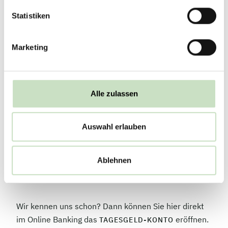
Statistiken
Aktuelle Konditionen
Marketing
Zinssatz
1,00 % pro Jahr
Alle zulassen
Stand:
Auswahl erlauben
Gültig ab 15.06.2025
Ablehnen
Jetzt Tagesgeldkonto eröffnen
Wir kennen uns schon? Dann können Sie hier direkt
im Online Banking das
eröffnen.
TAGESGELD-KONTO