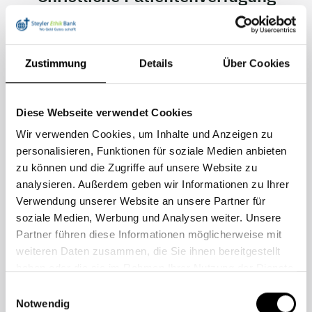
Wer spricht für mich, wenn ich es nicht kann?
Die Entscheidung über medizinische Maßnahmen am
Zustimmung
Details
Über Cookies
Lebensende gehört zu den schwierigsten Fragen, mit
denen sich Menschen auseinandersetzen. Eine
christliche Patientenverfügung hilft dabei, den
Diese Webseite verwendet Cookies
eigenen Willen rechtzeitig festzuhalten und dabei die
Wir verwenden Cookies, um Inhalte und Anzeigen zu
persönliche Wertehaltung sowie das christliche
personalisieren, Funktionen für soziale Medien anbieten
Menschenbild einzubeziehen.
zu können und die Zugriffe auf unsere Website zu
analysieren. Außerdem geben wir Informationen zu Ihrer
In einem persönlichen Gespräch beantwortet
Dr.
Verwendung unserer Website an unsere Partner für
Gerhard Welzel
Ihre individuellen Fragen und zeigt
soziale Medien, Werbung und Analysen weiter. Unsere
Ihnen Handlungsoptionen auf. Als langjähriger Arzt
Partner führen diese Informationen möglicherweise mit
mit umfassender Erfahrung in der medizinischen
weiteren Daten zusammen, die Sie ihnen bereitgestellt
Praxis und Expertise im Bereich der christlichen
haben oder die sie im Rahmen Ihrer Nutzung der Dienste
Patientenverfügung verbindet er medizinisches
gesammelt haben.
Einwilligungsauswahl
Fachwissen mit ethischer Verantwortung.
Notwendig