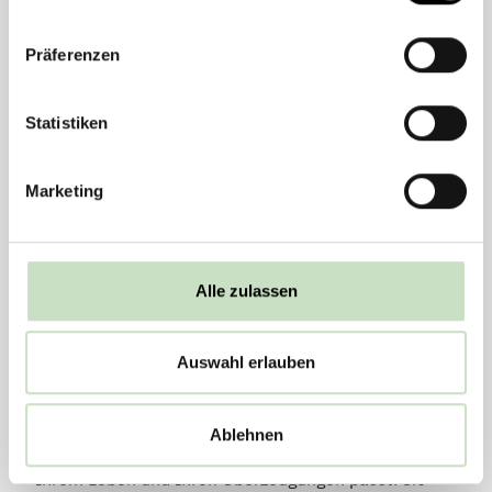
Präferenzen
Statistiken
Vermächtnisplanung
Marketing
Was bleibt, wenn ich nicht mehr da bin?
Diese Frage bewegt viele Menschen. Die
Alle zulassen
Vermächtnisberatung des Steyler Stiftungszentrums
lädt dazu ein, sich in vertrauensvoller Atmosphäre
Auswahl erlauben
mit den eigenen Werten, Wünschen und
Vorstellungen auseinanderzusetzen. Gemeinsam mit
Ihnen entwickeln die erfahrenen Berater erste
Ablehnen
Perspektiven für eine Nachlassgestaltung, die zu
Ihrem Leben und Ihren Überzeugungen passt. Sie