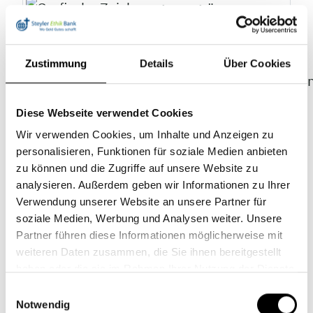
Pflanze_Titel_Ausschnitt
(© ©
Zustimmung
Details
Über Cookies
https://www.rawpixel.com/image/594525/ha
drawn-tropical-leaves-png-transparent-
Diese Webseite verwendet Cookies
background lizensiert durch Ninnia
Wir verwenden Cookies, um Inhalte und Anzeigen zu
(uneingeschränkt nutzbar))
personalisieren, Funktionen für soziale Medien anbieten
zu können und die Zugriffe auf unsere Website zu
analysieren. Außerdem geben wir Informationen zu Ihrer
NL_04-2022_as_hd3dsh_Ruestung
(©
Verwendung unserer Website an unsere Partner für
adobeStock_hd3dsh / adobe Stock)
soziale Medien, Werbung und Analysen weiter. Unsere
Partner führen diese Informationen möglicherweise mit
weiteren Daten zusammen, die Sie ihnen bereitgestellt
NL-04-2022_as_Evgen_Ukraine
(©
haben oder die sie im Rahmen Ihrer Nutzung der Dienste
gesammelt haben.
Einwilligungsauswahl
adobeStock_Evgen)
Notwendig