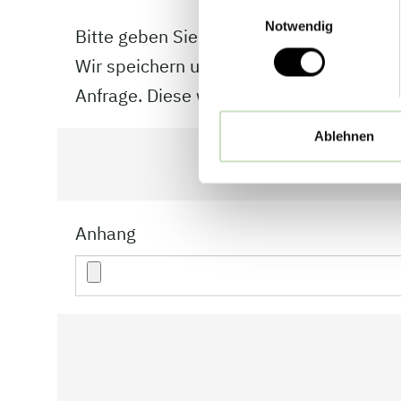
Einwilligungsauswahl
Notwendig
Bitte geben Sie bei Bestellung von Infom
Wir speichern und verarbeiten Ihre vor
Anfrage. Diese werden nach Beantwortung
Ablehnen
Anhang