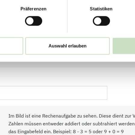
Präferenzen
Statistiken
aterialien freundlicherweise Ihre Adresse mit an!
stehend erhobenen personenbezogenen Daten aussch
 Ihrer Anfrage wieder gelöscht. Eine anderweitig
Auswahl erlauben
Hiermit bestätige ich, dass ich die Hinweis
Im Bild ist eine Rechenaufgabe zu sehen. Diese dient zur
Zahlen müssen entweder addiert oder subtrahiert werden.
das Eingabefeld ein. Beispiel: 8 - 3 = 5 oder 9 + 0 = 9