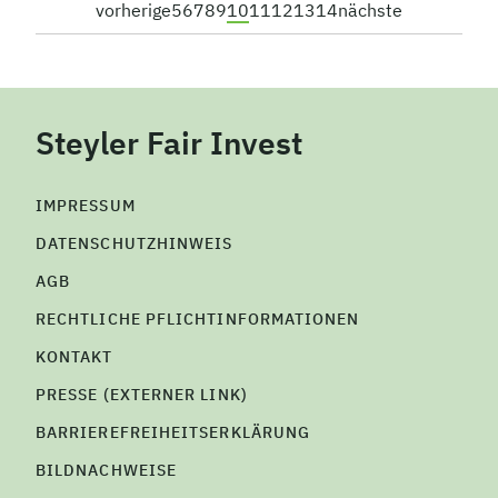
vorherige
5
6
7
8
9
10
11
12
13
14
nächste
Steyler Fair Invest
IMPRESSUM
DATENSCHUTZHINWEIS
AGB
RECHTLICHE PFLICHTINFORMATIONEN
KONTAKT
PRESSE (EXTERNER LINK)
BARRIEREFREIHEITSERKLÄRUNG
BILDNACHWEISE