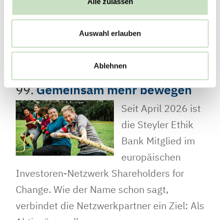
Alle zulassen
Nachhaltigkeitsreport. Jetzt ist die
Ausgabe 2026 online verfügbar.
Auswahl erlauben
Fondsberater Alexander Mozer…
Ablehnen
99.
Gemeinsam mehr bewegen
Seit April 2026 ist
die Steyler Ethik
Bank Mitglied im
europäischen
Investoren-Netzwerk Shareholders for
Change. Wie der Name schon sagt,
verbindet die Netzwerkpartner ein Ziel: Als