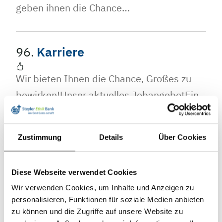
geben ihnen die Chance…
96.
Karriere
Wir bieten Ihnen die Chance, Großes zu
bewirken!Unser aktuelles JobangebotEin
Job, der die Welt verändert Viele reden
über Nachhaltigkeit, wir leben sie – und
Zustimmung
Details
Über Cookies
zwar bereits seit 1964. Im Herzen…
Diese Webseite verwendet Cookies
97.
Krötenwanderung
Wir verwenden Cookies, um Inhalte und Anzeigen zu
personalisieren, Funktionen für soziale Medien anbieten
(Kontowechselservice)
zu können und die Zugriffe auf unsere Website zu