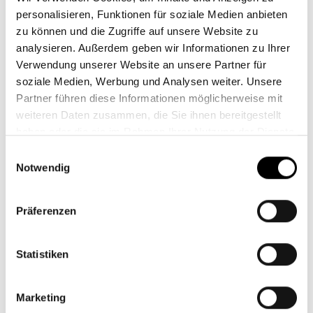
personalisieren, Funktionen für soziale Medien anbieten
militärischer Bedrohungen noch zeitgemäß ist,
zu können und die Zugriffe auf unsere Website zu
Waffenproduzenten aus nachhaltigen Portfolien
analysieren. Außerdem geben wir Informationen zu Ihrer
auszuschließen. Aber auch um Atomkraft und
Verwendung unserer Website an unsere Partner für
Gentechnik wird neu gerungen. Ein Argument für
soziale Medien, Werbung und Analysen weiter. Unsere
Kernenergie ist, dass sie als Ersatz für fossile
Partner führen diese Informationen möglicherweise mit
Brennstoffe helfen kann, CO
-Emissionen zu
2
weiteren Daten zusammen, die Sie ihnen bereitgestellt
reduzieren. Bei Gentechnik dagegen wird das
haben oder die sie im Rahmen Ihrer Nutzung der Dienste
Potenzial zur Stärkung der Nahrungsmittelsicherheit
gesammelt haben.
Einwilligungsauswahl
angeführt.
Notwendig
Die Suscon richtet sich an ein Fachpublikum, also
Präferenzen
professionelle Investoren, Berater, Vertriebe,
Anbieter von Investmentfonds sowie Vertreter aus
Wissenschaft und Verbänden. Die Teilnahme ist
Statistiken
kostenlos.
Marketing
Weitere Informationen finden Sie hier:
Sustainability