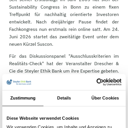
Sustainability Congress in Bonn zu einem fixen
Treffpunkt für nachhaltig orientierte Investoren
entwickelt. Nach dreijähriger Pause findet der
Fachkongress nun erstmals rein online satt. Am 24.
Juni 2026 startet das zweitätige Event unter dem
neuen Kürzel Suscon.
Für das Diskussionspanel "Ausschlusskriterien im
Realitäts-Check" hat der Veranstalter Drescher &
Cie die Steyler Ethik Bank um ihre Expertise gebeten.
Thekla Swart, Referentin für Ethik und Nachhaltigkeit
der Steyler Ethik Bank, wird in einer Fünferrunde
über Bestrebungen diskutieren, bisher akzeptierte
Zustimmung
Details
Über Cookies
Grundsätze aufzuweichen.
Hintergrund sind Diskussionen, die bereits seit
Diese Webseite verwendet Cookies
längerem in der Branche geführt werden. Es geht
Wir verwenden Cookies, um Inhalte und Anzeigen zu
zum Beispiel um die Frage, ob es angesichts