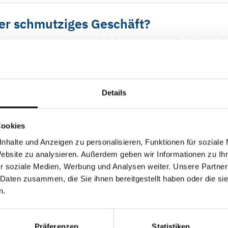
er schmutziges Geschäft?
d bewegt Menschen seit jeher – sei es als Schmuck
lls ist mit erheblichen sozialen und ökologisch
Details
Cookies
nhalte und Anzeigen zu personalisieren, Funktionen für soziale
r Steyler Bank GmbH
Website zu analysieren. Außerdem geben wir Informationen zu I
r soziale Medien, Werbung und Analysen weiter. Unsere Partner
 Daten zusammen, die Sie ihnen bereitgestellt haben oder die s
hik Bank
n.
 Eigenanlagen der Steyler Ethik Bank. (Stand: 1.
Präferenzen
Statistiken