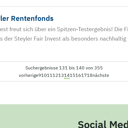
eyler Rentenfonds
vest freut sich über ein Spitzen-Testergebnis! Die
 der Steyler Fair Invest als besonders nachhaltig 
Suchergebnisse 131 bis 140 von 355
vorherige
9
10
11
12
13
14
15
16
17
18
nächste
Social Med