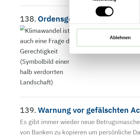
138.
Ordensgemeinschaften forde
Das Jahr 2024 war 
Ablehnen
Weltklimakonferenz
139.
Warnung vor gefälschten Acc
Es gibt immer wieder neue Betrugsmasche
von Banken zu kopieren um persönliche D