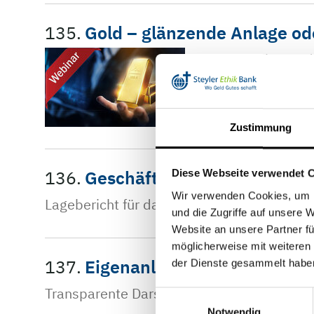
135.
Gold – glänzende Anlage od
Gold fasziniert un
Abbau des Edelmeta
Zustimmung
136.
Geschäftsbericht 2024
Diese Webseite verwendet 
Wir verwenden Cookies, um I
Lagebericht für das Geschäftsjahr 2024de
und die Zugriffe auf unsere 
Website an unsere Partner fü
möglicherweise mit weiteren
137.
Eigenanlagen der Steyler Et
der Dienste gesammelt habe
Transparente Darstellung der nachhaltigen
Einwilligungsauswahl
Notwendig