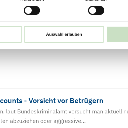
rn Klimagerechtigkeit
das wärmste in der Geschichte – und ein Weckruf 
Auswahl erlauben
, die im November in Brasilien stattfindet, erhebt
ounts - Vorsicht vor Betrügern
n, laut Bundeskriminalamt versucht man aktuell 
aten abzuziehen oder aggressive…