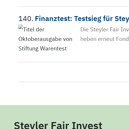
140.
Finanztest: Testsieg für St
Die Steyler Fair In
heben erneut Fonds
Steyler Fair Invest