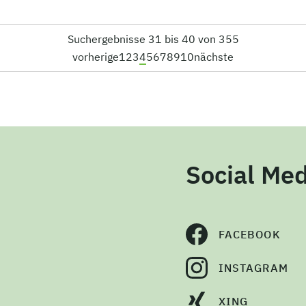
Suchergebnisse 31 bis 40 von 355
vorherige
1
2
3
4
5
6
7
8
9
10
nächste
Social Med
FACEBOOK
INSTAGRAM
XING