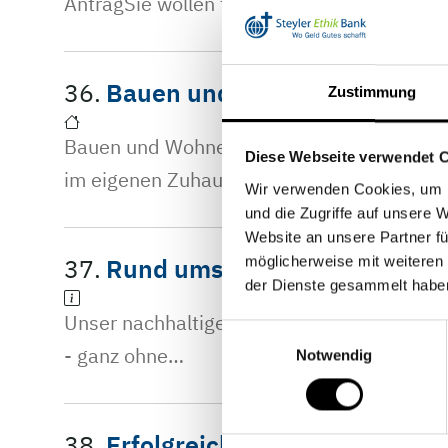
AntragSie wollen finanziell unabhängig bl
36.
Bauen und Wohnen
Zustimmung
Bauen und Wohnen Mieten Sie noch oder woh
Diese Webseite verwendet 
im eigenen Zuhause, und schaffen dadurch
Wir verwenden Cookies, um I
und die Zugriffe auf unsere 
Website an unsere Partner fü
37.
Rund ums Haus
möglicherweise mit weiteren
der Dienste gesammelt habe
Unser nachhaltiger KreditserviceRestkredit
Einwilligungsauswahl
- ganz ohne…
Notwendig
38.
Erfolgreiche Spendenprojekt