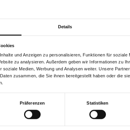
eiben, Gutes tun und…
Details
nen Sie schon? Mit unserer Baufinanzierung siche
Cookies
 einen Wert für…
nhalte und Anzeigen zu personalisieren, Funktionen für soziale
Website zu analysieren. Außerdem geben wir Informationen zu I
r soziale Medien, Werbung und Analysen weiter. Unsere Partner
 Daten zusammen, die Sie ihnen bereitgestellt haben oder die s
n.
versicherungSichern Sie Ihren Kredit im Fall von A
Präferenzen
Statistiken
e