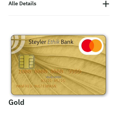
Alle Details
Sicher zahlen in jeder Lebenslage
Kosten:
Mastercard- Ausgabe einer Kreditkarte
inkl. Apple Pay / digitale Karten
Stand: 15.05.2025
Für den Erhalt der Karte ist eine ausreichende
Bonität Voraussetzung. Weitere Details finden Sie in
unseren Entgeltinformationen.
Gold