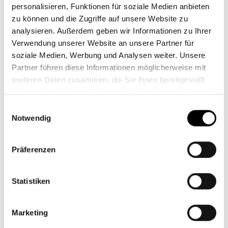
ökologisch handelt, bekommt von uns Geld.
personalisieren, Funktionen für soziale Medien anbieten
zu können und die Zugriffe auf unsere Website zu
Gemeinsam Gutes bewirken
analysieren. Außerdem geben wir Informationen zu Ihrer
Verwendung unserer Website an unsere Partner für
soziale Medien, Werbung und Analysen weiter. Unsere
Partner führen diese Informationen möglicherweise mit
weiteren Daten zusammen, die Sie ihnen bereitgestellt
haben oder die sie im Rahmen Ihrer Nutzung der Dienste
gesammelt haben.
Einwilligungsauswahl
Notwendig
Ihre Sicherheit ist uns
wichtig
Präferenzen
Statistiken
Mit Mastercard Identity Check können Sie sicher und
entspannt online einkaufen – dank moderner 2-
Marketing
Faktor-Authentifizierung.