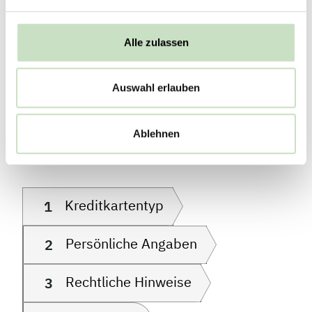
JETZT REGISTRIEREN FÜR MASTERCARD ID CHECK
Alle zulassen
Kreditkarten-Antrag
Auswahl erlauben
für Mitarbeitende
Ablehnen
Kreditkartentyp
1
Persönliche Angaben
2
Rechtliche Hinweise
3