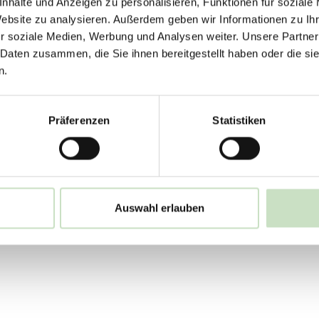
nhalte und Anzeigen zu personalisieren, Funktionen für soziale
artungen europäischer Fondspartner. Die Kooper
Website zu analysieren. Außerdem geben wir Informationen zu I
en und Perspektiven nicht immer deckungsglei
r soziale Medien, Werbung und Analysen weiter. Unsere Partner
 Daten zusammen, die Sie ihnen bereitgestellt haben oder die s
n.
Präferenzen
Statistiken
schweizerische Pensionskassen und andere steuer
getätigkeit und eines stabilen und gesunden Wir
ungsgesellschaft Ethos Services, die neben Eng
Auswahl erlauben
oren auch Analysen für Aktionärsversammlungen lief