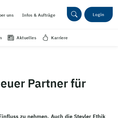
Login
ber uns
Infos & Aufträge
m
Aktuelles
Karriere
euer Partner für
influss zu nehmen. Auch die Steyler Ethik