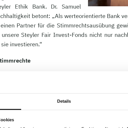
eyler Ethik Bank. Dr. Samuel
chhaltigkeit betont: „Als werteorientierte Bank ver
 einen Partner für die Stimmrechtsausübung gewi
ss unsere Steyler Fair Invest-Fonds nicht nur nac
sie investieren.“
Stimmrechte
usrichtung der Fonds gestärkt und die aktive Wahr
Die Ethos Stiftung analysiert Unternehmen unter 
istig den Interessen der Aktionäre und anderer
Details
Stimmrechtsausübung der genannten Fonds ein.
Cookies
egt in der geografischen Nähe und Unabhängigkeit