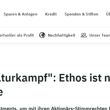
Sparen & Anlegen
Kredit
Spenden & Stiften
Ü
rtvoller als Profit
Nachhaltigkeit
Unser Tea
urkampf": Ethos ist n
e
stments, um mit ihren Aktionärs-Stimmrechten E