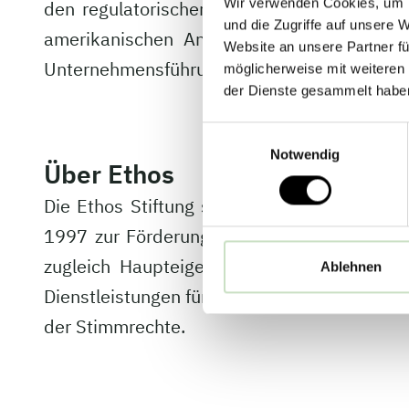
Wir verwenden Cookies, um I
den regulatorischen Anforderungen und Erw
und die Zugriffe auf unsere 
amerikanischen Anbietern, deren Regulari
Website an unsere Partner fü
Unternehmensführung sind.
möglicherweise mit weiteren
der Dienste gesammelt habe
Einwilligungsauswahl
Notwendig
Über Ethos
Die Ethos Stiftung schließt mehr als 250 
1997 zur Förderung einer nachhaltigen Anla
zugleich Haupteigentümer der Dienstleist
Ablehnen
Dienstleistungen für institutionelle Invest
der Stimmrechte.