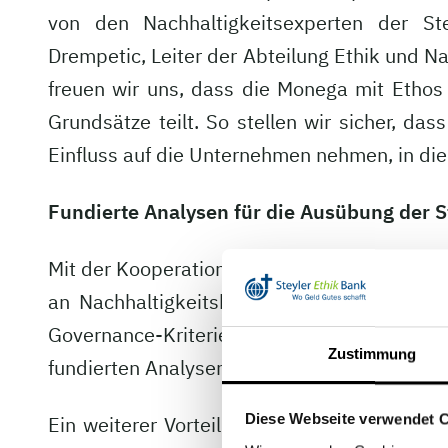
von den Nachhaltigkeitsexperten der St
Drempetic, Leiter der Abteilung Ethik und Na
freuen wir uns, dass die Monega mit Ethos
Grundsätze teilt. So stellen wir sicher, da
Einfluss auf die Unternehmen nehmen, in die 
Fundierte Analysen für die Ausübung der 
Mit der Kooperation wird die nachhaltige A
an Nachhaltigkeitskriterien ausgerichtet. 
Governance-Kriterien mit dem Ziel, langfr
Zustimmung
fundierten Analysen fließen künftig in die 
Diese Webseite verwendet 
Ein weiterer Vorteil der Zusammenarbeit li