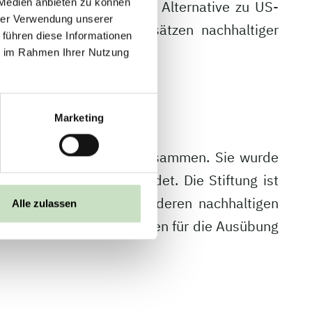
 Medien anbieten zu können
ation bietet zudem eine Alternative zu US-
hrer Verwendung unserer
ch mit europäischen Ansätzen nachhaltiger
 führen diese Informationen
ie im Rahmen Ihrer Nutzung
Marketing
befreite Institutionen zusammen. Sie wurde
tschaftsumfelds gegründet. Die Stiftung ist
agement Services und anderen nachhaltigen
Alle zulassen
ert, inklusive Empfehlungen für die Ausübung