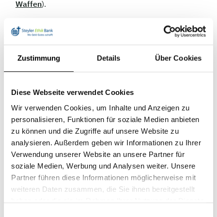
Waffen
).
Diskussionsbedarf verbleibt damit hinsichtlich der
Hersteller konventioneller Waffen. Doch auch hier ist
eine weitere Differenzierung notwendig, in diesem
Zustimmung
Details
Über Cookies
Fall nach dem Einsatzbereich der jeweiligen Waffen.
Hier lassen sich drei Kategorien unterscheiden:
Diese Webseite verwendet Cookies
1. Verwendung im Rahmen des staatlichen
Gewaltmonopols
Wir verwenden Cookies, um Inhalte und Anzeigen zu
personalisieren, Funktionen für soziale Medien anbieten
2. Verwendung als Exportgut
zu können und die Zugriffe auf unsere Website zu
analysieren. Außerdem geben wir Informationen zu Ihrer
3. Verwendung als „Konsumgut“ (Hierunter fällt
Verwendung unserer Website an unsere Partner für
beispielsweise der Verkauf halbautomatischer
soziale Medien, Werbung und Analysen weiter. Unsere
Gewehre im Supermarkt, der in den USA üblich ist.
Partner führen diese Informationen möglicherweise mit
Viele dieser gefährlichen Waffen werden von
weiteren Daten zusammen, die Sie ihnen bereitgestellt
kriminellen Gangs oder Amokläufern eingesetzt.)
haben oder die sie im Rahmen Ihrer Nutzung der Dienste
gesammelt haben.
Einwilligungsauswahl