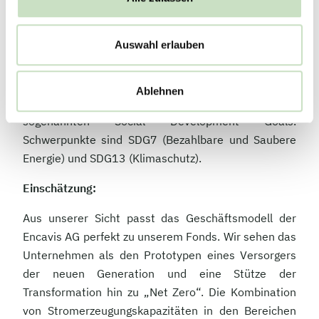
Änderungen im Vorstand des Unternehmens.
Wirkung auf die Nachhaltigkeitsziele (SDG):
Auswahl erlauben
Das Unternehmen leistet laut ISS ESG einen sehr
positiven Beitrag (9,9) zu acht der insgesamt 17
Ablehnen
Nachhaltigkeitsziele der Vereinten Nationen, den
sogenannten Social Development Goals.
Schwerpunkte sind SDG7 (Bezahlbare und Saubere
Energie) und SDG13 (Klimaschutz).
Einschätzung:
Aus unserer Sicht passt das Geschäftsmodell der
Encavis AG perfekt zu unserem Fonds. Wir sehen das
Unternehmen als den Prototypen eines Versorgers
der neuen Generation und eine Stütze der
Transformation hin zu „Net Zero“. Die Kombination
von Stromerzeugungskapazitäten in den Bereichen