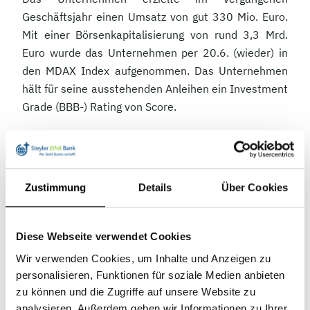
Geschäftsjahr einen Umsatz von gut 330 Mio. Euro.
Mit einer Börsenkapitalisierung von rund 3,3 Mrd.
Euro wurde das Unternehmen per 20.6. (wieder) in
den MDAX Index aufgenommen. Das Unternehmen
hält für seine ausstehenden Anleihen ein Investment
Grade (BBB-) Rating von Score.
Nachhaltigkeit:
Generell unterscheiden wir bei der
Nachhaltigkeitsanalyse von Unternehmen die Sphäre
Zustimmung
Details
Über Cookies
der traditionellen Nachhaltigkeitskriterien und die
Beiträge zur Erreichung der UN-Nachhaltigkeitsziele
(SDGs).
Ersteres stellt den hergebrachten Ansatz im
Diese Webseite verwendet Cookies
Bereich der Nachhaltigkeitsanalyse dar und dient
Wir verwenden Cookies, um Inhalte und Anzeigen zu
u.a. der Risikosteuerung in Portfolien. Die „Social
personalisieren, Funktionen für soziale Medien anbieten
Development Goals“ sind demgegenüber thematisch
zu können und die Zugriffe auf unsere Website zu
konkreter definiert und stärker in die Zukunft
analysieren. Außerdem geben wir Informationen zu Ihrer