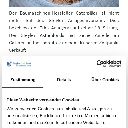
Der Baumaschinen-Hersteller Caterpillar ist nicht
mehr Teil des Steyler Anlageuniversum. Dies
beschloss der Ethik-Anlagerat auf seiner 18. Sitzung.
Der Steyler Aktienfonds hat seine Anteile an
Caterpillar Inc. bereits zu einem früheren Zeitpunkt
verkauft.
Caterpillar ist ein amerikanisches Unternehmen und
weltweit der größte Hersteller an Baumaschinen. Mit
Caterpillar Defense betreibt das Unternehmen eine
Zustimmung
Details
Über Cookies
Sparte, die unter anderem Motoren für militärische
Fahrzeuge produziert. Der genaue Umsatz von
Caterpillar Defense durch Rüstungsgüter ist nicht
Diese Webseite verwendet Cookies
bekannt. Gemessen am Gesamtumsatz spielt die
Wir verwenden Cookies, um Inhalte und Anzeigen zu
Sparte aber eine untergeordnete Rolle.
personalisieren, Funktionen für soziale Medien anbieten
zu können und die Zugriffe auf unsere Website zu
Wie auch
im letzten Newsletter dargestellt
, stehen