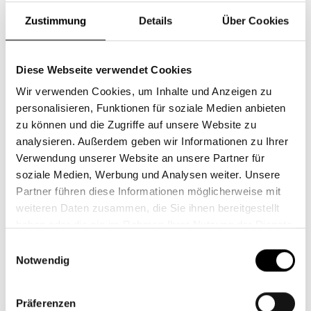
Die Inhalte unserer Seiten wurden mit größter
Zustimmung
Details
Über Cookies
Sorgfalt erstellt. Für die Richtigkeit, Vollständigkeit
und Aktualität der Inhalte können wir jedoch keine
Diese Webseite verwendet Cookies
Gewähr übernehmen. Als Diensteanbieter sind wir
Wir verwenden Cookies, um Inhalte und Anzeigen zu
gemäß § 7 Abs.1 TMG für eigene Inhalte auf diesen
personalisieren, Funktionen für soziale Medien anbieten
Seiten nach den allgemeinen Gesetzen
zu können und die Zugriffe auf unsere Website zu
verantwortlich. Nach §§ 8 bis 10 TMG sind wir als
analysieren. Außerdem geben wir Informationen zu Ihrer
Diensteanbieter jedoch nicht verpflichtet,
Verwendung unserer Website an unsere Partner für
übermittelte oder gespeicherte fremde
soziale Medien, Werbung und Analysen weiter. Unsere
Informationen zu überwachen oder nach Umständen
Partner führen diese Informationen möglicherweise mit
zu forschen, die auf eine rechtswidrige Tätigkeit
weiteren Daten zusammen, die Sie ihnen bereitgestellt
hinweisen. Verpflichtungen zur Entfernung oder
haben oder die sie im Rahmen Ihrer Nutzung der Dienste
Sperrung der Nutzung von Informationen nach den
gesammelt haben.
Einwilligungsauswahl
allgemeinen Gesetzen bleiben hiervon unberührt.
Notwendig
Eine diesbezügliche Haftung ist jedoch erst ab dem
Zeitpunkt der Kenntnis einer konkreten
Präferenzen
Rechtsverletzung möglich. Bei Bekanntwerden von