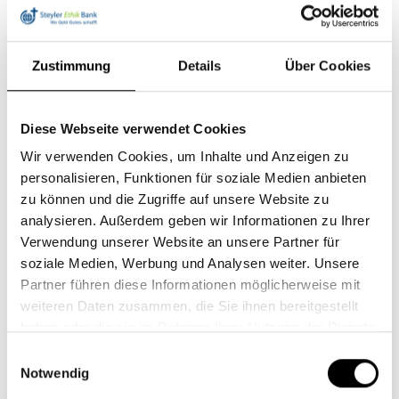
ist ausgeschlossen.
Zustimmung
Details
Über Cookies
Hiermit bestätige ich, dass ich die
Hinweise zum
Datenschutz
gelesen
Diese Webseite verwendet Cookies
und akzeptiert habe.
Wir verwenden Cookies, um Inhalte und Anzeigen zu
personalisieren, Funktionen für soziale Medien anbieten
Anhang
zu können und die Zugriffe auf unsere Website zu
analysieren. Außerdem geben wir Informationen zu Ihrer
Verwendung unserer Website an unsere Partner für
soziale Medien, Werbung und Analysen weiter. Unsere
Partner führen diese Informationen möglicherweise mit
Im Bild ist eine
weiteren Daten zusammen, die Sie ihnen bereitgestellt
haben oder die sie im Rahmen Ihrer Nutzung der Dienste
Rechenaufgabe zu sehen.
gesammelt haben.
Diese dient zur Vermeidung
Einwilligungsauswahl
Notwendig
von Spam. Die dargestellten