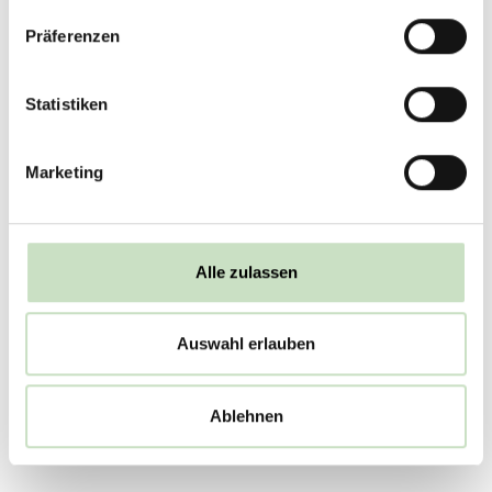
Zahlen müssen entweder
addiert oder subtrahiert
Präferenzen
werden. Geben Sie das
Captcha
Ergebnis anschließend in
Statistiken
das Eingabefeld ein.
Beispiel: 8 - 3 = 5 oder 9 +
0 = 9
Marketing
Alle zulassen
Auswahl erlauben
Ablehnen