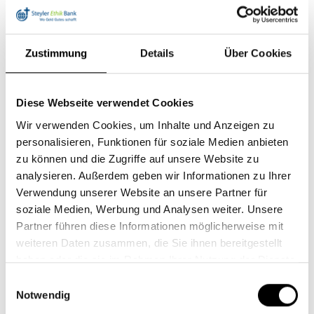
ist ausgeschlossen.
Zustimmung
Details
Über Cookies
Hiermit bestätige ich, dass ich die
Hinweise zum
Datenschutz
gelesen
und akzeptiert habe.
Diese Webseite verwendet Cookies
Wir verwenden Cookies, um Inhalte und Anzeigen zu
personalisieren, Funktionen für soziale Medien anbieten
Anhang
zu können und die Zugriffe auf unsere Website zu
analysieren. Außerdem geben wir Informationen zu Ihrer
Verwendung unserer Website an unsere Partner für
soziale Medien, Werbung und Analysen weiter. Unsere
Partner führen diese Informationen möglicherweise mit
Im Bild ist eine
weiteren Daten zusammen, die Sie ihnen bereitgestellt
Rechenaufgabe zu sehen.
haben oder die sie im Rahmen Ihrer Nutzung der Dienste
gesammelt haben.
Diese dient zur Vermeidung
Einwilligungsauswahl
von Spam. Die dargestellten
Notwendig