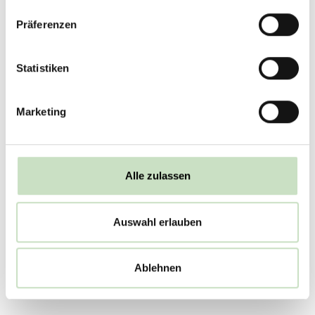
Zahlen müssen entweder
addiert oder subtrahiert
Präferenzen
werden. Geben Sie das
Captcha
Ergebnis anschließend in
Statistiken
das Eingabefeld ein.
Beispiel: 8 - 3 = 5 oder 9 +
0 = 9
Marketing
Alle zulassen
Auswahl erlauben
Ablehnen