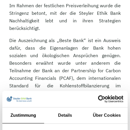
Im Rahmen der festlichen Preisverleihung wurde die
Stringenz betont, mit der die Steyler Ethik Bank
Nachhaltigkeit lebt und in ihren Strategien
berücksichtigt.
Die Auszeichnung als „Beste Bank“ ist ein Ausweis
dafür, dass die Eigenanlagen der Bank hohen
sozialen und ökologischen Ansprüchen genügen.
Besonders erwähnt wurde unter anderem die
Teilnahme der Bank an der Partnership for Carbon
Accounting Financials (PCAF), dem internationalen
Standard für die Kohlenstoffbilanzierung im
Finanzwesen. Auch das Vorgehen bei der
Risikosteuerung wurde gelobt.
Bestätigung für jahrelange Arbeit
Zustimmung
Details
Über Cookies
Für die Bank nahm Samuel Drempetic, Leiter der