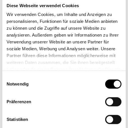
Abteilung Ethik und Nachhaltigkeit die Preise
Diese Webseite verwendet Cookies
entgegen. Über den doppelten Gewinn zeigte er sich
Wir verwenden Cookies, um Inhalte und Anzeigen zu
sehr erfreut: „Wir haben nachhaltige Geldanlagen
personalisieren, Funktionen für soziale Medien anbieten
immer unter dem Aspekt gesehen, dass unser
zu können und die Zugriffe auf unsere Website zu
Handeln eine Wirkung hat. Auch wenn wir nicht zu
analysieren. Außerdem geben wir Informationen zu Ihrer
den großen Institutionen im Bankensektor zählen,
Verwendung unserer Website an unsere Partner für
können wir etwas bewegen. Die zwei ersten Plätze
soziale Medien, Werbung und Analysen weiter. Unsere
sind eine Bestätigung für unsere jahrelange Arbeit
Partner führen diese Informationen möglicherweise mit
und ein weiterer Motivationsschub.“
weiteren Daten zusammen, die Sie ihnen bereitgestellt
haben oder die sie im Rahmen Ihrer Nutzung der Dienste
gesammelt haben.
Einwilligungsauswahl
Notwendig
Präferenzen
Statistiken