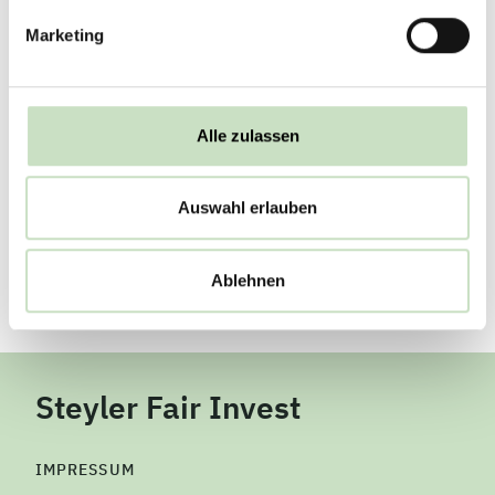
Marketing
portfolio institutionell Awards 2024:
Alle zulassen
Steyler Ethik Bank ist beste Bank
Zurück
Auswahl erlauben
Ablehnen
Steyler Fair Invest
IMPRESSUM