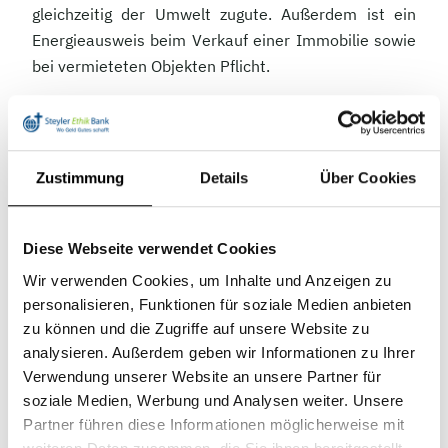
gleichzeitig der Umwelt zugute. Außerdem ist ein
Energieausweis beim Verkauf einer Immobilie sowie
bei vermieteten Objekten Pflicht.
Bessere Bewertung dank der PCAF-Datenbank
Bei Anschlussfinanzierungen ist der Ausweis
allerdings nicht zwingend erforderlich und liegt
Zustimmung
Details
Über Cookies
darum häufig nicht vor. Um die Kosten für die
privaten Kreditnehmer niedrig zu halten, arbeiten wir
Diese Webseite verwendet Cookies
in diesen Fällen mit Behelfsinformationen. Wir
erfragen also den bisherigen Energieverbrauch. Für
Wir verwenden Cookies, um Inhalte und Anzeigen zu
personalisieren, Funktionen für soziale Medien anbieten
eine bessere Bewertung des energetischen
zu können und die Zugriffe auf unsere Website zu
Standards der Immobilien, die wir finanzieren, haben
analysieren. Außerdem geben wir Informationen zu Ihrer
wir uns nun einen neuen Partner gesucht.
Verwendung unserer Website an unsere Partner für
Partnership for Carbon Accounting Financials (PCAF),
soziale Medien, Werbung und Analysen weiter. Unsere
so heißt die Initiative. Frei übersetzt bedeutet das so
Partner führen diese Informationen möglicherweise mit
viel wie Kohlenstoffbilanzierung im Finanzwesen.