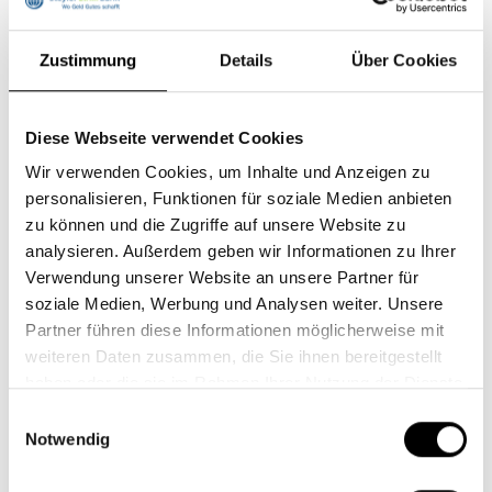
schätzen. Immerhin einigte man sich im
Schlussdokument auf einen „Übergang weg von
fossilen Energieträgern in den Energiesystemen“.
Zustimmung
Details
Über Cookies
Dieser soll auf eine gerechte, geordnete und faire
Weise erfolgen. Mehr war angesichts des
Diese Webseite verwendet Cookies
Widerstands von Ländern, die auf Einnahmen aus Öl
Wir verwenden Cookies, um Inhalte und Anzeigen zu
angewiesen sind, nicht zu erreichen.
personalisieren, Funktionen für soziale Medien anbieten
Es braucht Verbindlichkeit
zu können und die Zugriffe auf unsere Website zu
analysieren. Außerdem geben wir Informationen zu Ihrer
Klar ist aber auch: Nur mit einer schnellen und
Verwendung unserer Website an unsere Partner für
endgültigen Abkehr von fossilen Brennstoffen kann
soziale Medien, Werbung und Analysen weiter. Unsere
die Klimaerwärmung begrenzt werden. Die Steyler
Partner führen diese Informationen möglicherweise mit
Ethik Bank hat sich daher der Initiative „Fossil Fuel
weiteren Daten zusammen, die Sie ihnen bereitgestellt
Non-Proliferation Treaty“ (Vertrag über die
haben oder die sie im Rahmen Ihrer Nutzung der Dienste
Nichtverbreitung fossiler Brennstoffe)
gesammelt haben.
Einwilligungsauswahl
angeschlossen. Das globale Bündnis verfolgt das Ziel,
Notwendig
durch einen verbindlichen Vertrag die Ausweitung