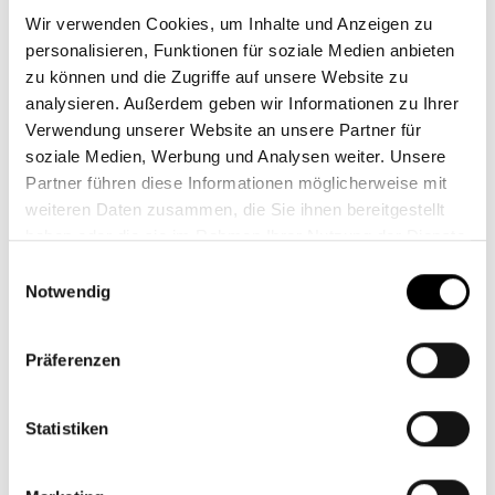
Nutzer erheblich. Zumal Module von
Wir verwenden Cookies, um Inhalte und Anzeigen zu
Markenherstellern mittlerweile mit
personalisieren, Funktionen für soziale Medien anbieten
Aufstellbedingungen zurechtkommen, die nicht
zu können und die Zugriffe auf unsere Website zu
optimal sind. Das betrifft sowohl den Winkel, in dem
analysieren. Außerdem geben wir Informationen zu Ihrer
das Modul montiert wird, als auch die
Verwendung unserer Website an unsere Partner für
Himmelsrichtung.
soziale Medien, Werbung und Analysen weiter. Unsere
Partner führen diese Informationen möglicherweise mit
Ein weiterer Vorteil von Balkonkraftwerken: Diese
weiteren Daten zusammen, die Sie ihnen bereitgestellt
sind recht einfach zu montieren, meist auch ohne
haben oder die sie im Rahmen Ihrer Nutzung der Dienste
Fachbetrieb. Eine Anmeldung bei der
gesammelt haben.
Einwilligungsauswahl
Bundesnetzagentur und dem Netzbetreiber ist
Notwendig
(derzeit noch) erforderlich. Die Dichte an Regelungen,
die dabei zu beachten sind, hat in der Vergangenheit
Präferenzen
viele Menschen abgeschreckt. Hier waren die
Vorschriften bei vielen europäischen Nachbarn und
auch auf EU-Ebene deutlich verbraucherfreundlicher.
Statistiken
Zuletzt kam aber Bewegung in die deutsche
Gesetzgebung. Wer sich also für ein Balkonkraftwerk