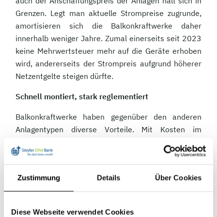
auch der Anschaffungspreis der Anlagen hält sich in
Grenzen. Legt man aktuelle Strompreise zugrunde,
amortisieren sich die Balkonkraftwerke daher
innerhalb weniger Jahre. Zumal einerseits seit 2023
keine Mehrwertsteuer mehr auf die Geräte erhoben
wird, andererseits der Strompreis aufgrund höherer
Netzentgelte steigen dürfte.
Schnell montiert, stark reglementiert
Balkonkraftwerke haben gegenüber den anderen
Anlagentypen diverse Vorteile. Mit Kosten im
dreistelligen Bereich sind sie für viele Menschen
bezahlbar. Fast noch wichtiger ist, dass man kein
großes Haus oder ausgedehnte Flächen braucht, um
Zustimmung
Details
Über Cookies
seine eigene Anlage montieren zu können. Eine
Balkonbrüstung oder eine andere vergleichbare
Stellfläche reichen aus. Das erweitert den Kreis der
Diese Webseite verwendet Cookies