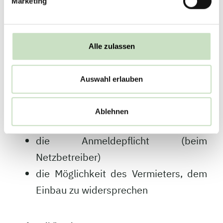
Marketing
interessiert, darf hoffen, dass sich die
Rahmenbedingungen weiter verbessern.
Folgende Knackpunkte sollen schon bald ausgeräumt
Alle zulassen
bzw. gelockert werden:
die Beschränkung auf 600 Watt (in
Auswahl erlauben
der EU 800 Watt),
die Notwendigkeit zur Errichtung einer
Ablehnen
speziellen Einspeisesteckdose
die Anmeldepflicht (beim
Netzbetreiber)
die Möglichkeit des Vermieters, dem
Einbau zu widersprechen