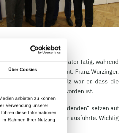
 die Top Ten als Anlageberater tätig, während
Über Cookies
Fair“ zu seinem Recht kommt. Franz Wurzinger,
ktes dar. Besonders stolz war er, dass die
ltzeichen ausgezeichnet worden ist.
 Medien anbieten zu können
hrer Verwendung unserer
Wurzinger. Die „Fairen Dividenden“ setzen auf
 führen diese Informationen
leger, wie Wurzinger weiter ausführte. Wichtig
ie im Rahmen Ihrer Nutzung
glich ist.