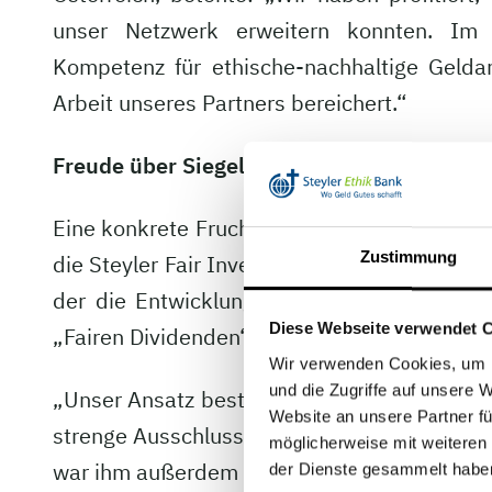
unser Netzwerk erweitern konnten. Im
Kompetenz für ethische-nachhaltige Gelda
Arbeit unseres Partners bereichert.“
Freude über Siegel „Nachhaltiges Finanzp
Eine konkrete Frucht der Kooperation ist die
Zustimmung
die Steyler Fair Invest als Ethik- und Nachh
der die Entwicklung federführend begleite
Diese Webseite verwendet 
„Fairen Dividenden“ als erste Anlagestrategi
Wir verwenden Cookies, um I
und die Zugriffe auf unsere 
„Unser Ansatz besteht darin, mit langem Zeit
Website an unsere Partner fü
strenge Ausschlusskriterien und richten sich 
möglicherweise mit weiteren
war ihm außerdem zu betonen, dass das Produ
der Dienste gesammelt habe