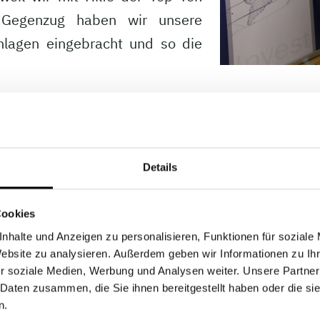
 Gegenzug haben wir unsere
nlagen eingebracht und so die
rodukt“
 Anlagestrategie „Faire Dividenden“. Für diese ist
Details
altigkeitsberater dafür sorgt, dass das Attribut „
t hat, stellte die Vorzüge des gemeinsamen Proje
Cookies
e, die in einzelne Aktien investiert, mit dem Umwe
nhalte und Anzeigen zu personalisieren, Funktionen für soziale
Website zu analysieren. Außerdem geben wir Informationen zu I
horizont in Dividendenaktien zu investieren“, so 
r soziale Medien, Werbung und Analysen weiter. Unsere Partner
somit gezielt an ethisch-nachhaltig orientierte An
 Daten zusammen, die Sie ihnen bereitgestellt haben oder die s
kt für staatlich geprüfte Vermögensberater zugän
n.