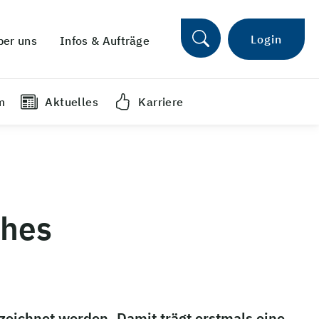
Login
ber uns
Infos & Aufträge
m
Aktuelles
Karriere
ches
zeichnet worden. Damit trägt erstmals eine