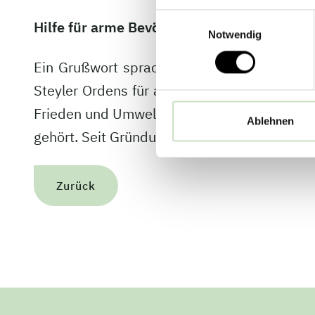
Einwilligungsauswahl
Hilfe für arme Bevölkerungsgruppen
Notwendig
Ein Grußwort sprach auch Pater Stephan Däh
Steyler Ordens für arme und benachteiligte 
Frieden und Umweltschutz ein. Gefördert wir
Ablehnen
gehört. Seit Gründung im Jahr 1964 hat das ch
Zurück