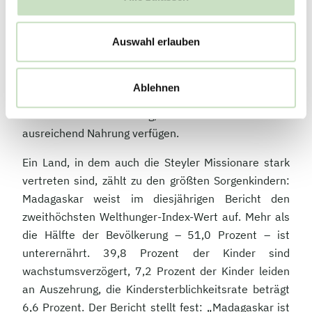
auf dem afrikanischen Kontinent. Südlich der Sahara
kommen vielerorts Probleme zusammen, die zu den
Auswahl erlauben
Haupttreibern von Hunger zählen: darunter
bewaffnete Konflikte, schlechte Regierungsführung,
negative klimatische Veränderungen und ein starkes
Ablehnen
Bevölkerungswachstum. Aber auch für Südasien ist
es noch ein weiter Weg, bis alle Menschen über
ausreichend Nahrung verfügen.
Ein Land, in dem auch die Steyler Missionare stark
vertreten sind, zählt zu den größten Sorgenkindern:
Madagaskar weist im diesjährigen Bericht den
zweithöchsten Welthunger-Index-Wert auf. Mehr als
die Hälfte der Bevölkerung – 51,0 Prozent – ist
unterernährt. 39,8 Prozent der Kinder sind
wachstumsverzögert, 7,2 Prozent der Kinder leiden
an Auszehrung, die Kindersterblichkeitsrate beträgt
6,6 Prozent. Der Bericht stellt fest: „Madagaskar ist