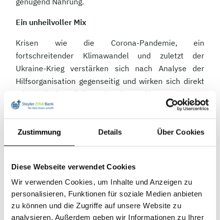
genügend Nahrung.
Ein unheilvoller Mix
Krisen wie die Corona-Pandemie, ein
fortschreitender Klimawandel und zuletzt der
Ukraine-Krieg verstärken sich nach Analyse der
Hilfsorganisation gegenseitig und wirken sich direkt
oder indirekt auf die weltweite Ernährungssituation
aus. Dabei kämen viele Folgen der Polykrise erst
allmählich zum Tragen und sind somit in den
jüngsten Zahlen noch nicht vollständig enthalten.
Zustimmung
Details
Über Cookies
In 37 Ländern hat sich die Situation spürbar
verschlechtert. Gestiegene Lebensmittelpreise
Diese Webseite verwendet Cookies
sorgen dafür, dass die Menschen Mahlzeiten
Wir verwenden Cookies, um Inhalte und Anzeigen zu
weglassen und auch ihre Kinder nicht mehr zur
personalisieren, Funktionen für soziale Medien anbieten
Schule schicken, um Kosten zu sparen. 53 Millionen
zu können und die Zugriffe auf unsere Website zu
Menschen sind für ihr tägliches Brot auf Hilfe
analysieren. Außerdem geben wir Informationen zu Ihrer