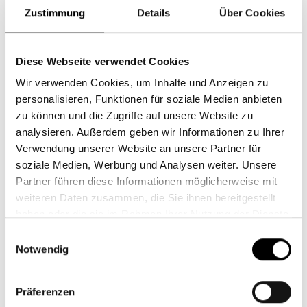
unterschiedlichster Bonitäten investieren. Diese
Zustimmung
Details
Über Cookies
können entweder besichert, unbesichert oder
nachrangig sein. Zudem gibt es Wandelanleihen, die
Diese Webseite verwendet Cookies
neben Zins und Tilgung auch mit einer
Wir verwenden Cookies, um Inhalte und Anzeigen zu
Aktienkomponente ausgestattet sind. Verlieren
personalisieren, Funktionen für soziale Medien anbieten
diese Instrumente ihre Aktiensensitivität, sind sie für
zu können und die Zugriffe auf unsere Website zu
reine Wandelanleiheinvestoren uninteressant,
analysieren. Außerdem geben wir Informationen zu Ihrer
sodass für flexible Fonds attraktive
Verwendung unserer Website an unsere Partner für
Sondersituationen entstehen können.
soziale Medien, Werbung und Analysen weiter. Unsere
Partner führen diese Informationen möglicherweise mit
Bei Bonität nicht allein auf Ratings verlassen
weiteren Daten zusammen, die Sie ihnen bereitgestellt
Wir decken mit dem Steyler Fair Invest - Bonds all
haben oder die sie im Rahmen Ihrer Nutzung der Dienste
diese Segmente ab und entscheiden je nach
gesammelt haben.
Einwilligungsauswahl
Risk/Reward, wo der Fonds am besten positioniert
Notwendig
ist. Für diesen Prozess bedarf es langjähriger
Erfahrung. Neben der Analyse der Notenbankpolitik
Präferenzen
und des makroökonomischen Umfeldes ist