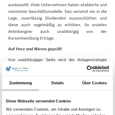
ausbezahlt. Viele Unternehmen haben etablierte und
resistente Geschäftsmodelle. Das versetzt sie in die
Lage, zuverlässig Dividenden auszuschütten und
diese auch regelmäßig zu erhöhen. So erzielen
Anteilseigner auch unabhängig von der
Kursentwicklung Erträge.
Auf Herz und Nieren geprüft
Von unabhängiger Seite wird der Anlagestrategie
Faire Dividenden eine hohe Qualität bescheinigt: Die
Anlagestrategie hat in diesem Sommer das
österreichische Umweltzeichen erhalten. Die
Zustimmung
Details
Über Cookies
Zertifizierung richtet sich nach nachhaltigen
Aspekten. Damit ein Produkt mit dem
Umweltzeichen ausgezeichnet werden kann, bedarf
Diese Webseite verwendet Cookies
es klarer Auswahlkriterien im Hinblick auf
Wir verwenden Cookies, um Inhalte und Anzeigen zu
investierbare Unternehmen oder finanzierte