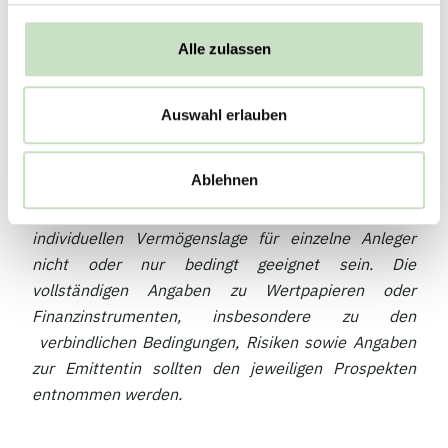
geschäftlichen Aktivitäten. Es handelt sich nicht um
eine Finanzanalyse.
Alle zulassen
Eine Investitionsentscheidung bezüglich bestimmter
Wertpapiere oder sonstiger Finanzinstrumente sollte
Auswahl erlauben
auf der Grundlage eines Beratungsgesprächs
erfolgen. Diese Informationen stellen keine
Ablehnen
Anlageberatung dar und können deshalb je nach den
speziellen Anlagezielen, dem Anlagehorizont oder der
individuellen Vermögenslage für einzelne Anleger
nicht oder nur bedingt geeignet sein. Die
vollständigen Angaben zu Wertpapieren oder
Finanzinstrumenten, insbesondere zu den
verbindlichen Bedingungen, Risiken sowie Angaben
zur Emittentin sollten den jeweiligen Prospekten
entnommen werden.