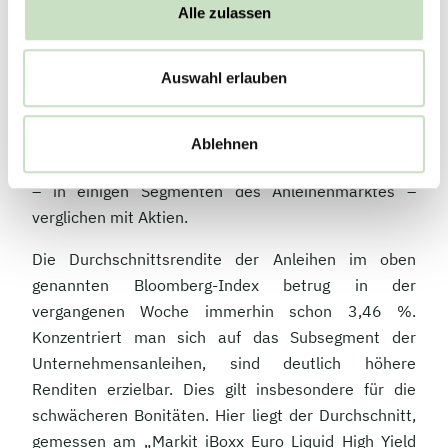
nochmals in Akronymen zu sprechen, ist
Alle zulassen
mittlerweile TARA statt TINA angesagt. Dies steht für
„there is a reasonable Alternative“. Damit soll
Auswahl erlauben
ausgedrückt werden, dass der Anleihenmarkt
mittlerweile wieder eine Investmentalternative
darstellt. Dies gilt sowohl im Vergleich zur
Ablehnen
Kassenhaltung im Geldmarkt („Girokonto“) als auch
– in einigen Segmenten des Anleihenmarktes –
verglichen mit Aktien.
Die Durchschnittsrendite der Anleihen im oben
genannten Bloomberg-Index betrug in der
vergangenen Woche immerhin schon 3,46 %.
Konzentriert man sich auf das Subsegment der
Unternehmensanleihen, sind deutlich höhere
Renditen erzielbar. Dies gilt insbesondere für die
schwächeren Bonitäten. Hier liegt der Durchschnitt,
gemessen am „Markit iBoxx Euro Liquid High Yield