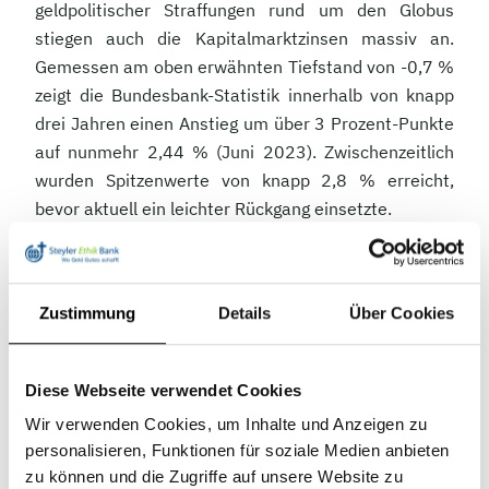
geldpolitischer Straffungen rund um den Globus
stiegen auch die Kapitalmarktzinsen massiv an.
Gemessen am oben erwähnten Tiefstand von -0,7 %
zeigt die Bundesbank-Statistik innerhalb von knapp
drei Jahren einen Anstieg um über 3 Prozent-Punkte
auf nunmehr 2,44 % (Juni 2023). Zwischenzeitlich
wurden Spitzenwerte von knapp 2,8 % erreicht,
bevor aktuell ein leichter Rückgang einsetzte.
Noch ausgeprägter verlief dieser Trend in Segmenten
des Anleihenmarktes, die gemeinhin mit höheren
Risiken assoziiert werden. Die Rendite italienischer
Zustimmung
Details
Über Cookies
Staatsanleihen ist beispielsweise auf über 4 %
gestiegen. Auch die vom Markt geforderten
Diese Webseite verwendet Cookies
Risikoaufschläge haben sich gegenüber ihren
Tiefständen also deutlich ausgeweitet.
Wir verwenden Cookies, um Inhalte und Anzeigen zu
personalisieren, Funktionen für soziale Medien anbieten
Die beschriebene Entwicklung hat weltweit
zu können und die Zugriffe auf unsere Website zu