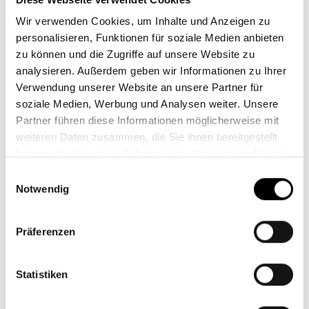
u.a. der Risikosteuerung in Portfolien. Die
Wir verwenden Cookies, um Inhalte und Anzeigen zu
„Sustainable Development Goals“ sind
personalisieren, Funktionen für soziale Medien anbieten
demgegenüber thematisch konkreter definiert und
zu können und die Zugriffe auf unsere Website zu
stärker in die Zukunft gerichtet. Im Rahmen unseres
analysieren. Außerdem geben wir Informationen zu Ihrer
Nachhaltigkeitsansatzes fordern wir von
Verwendung unserer Website an unsere Partner für
Unternehmen, beiden analytischen Ansätzen zu
soziale Medien, Werbung und Analysen weiter. Unsere
genügen.
Partner führen diese Informationen möglicherweise mit
weiteren Daten zusammen, die Sie ihnen bereitgestellt
1) Bewertung hinsichtlich Umwelt, sozialen Faktoren
haben oder die sie im Rahmen Ihrer Nutzung der Dienste
und Unternehmensführung (ESG):
gesammelt haben.
Einwilligungsauswahl
Notwendig
Im ESG-Rating von ISS ESG erhält
das Unternehmen mit einem
Präferenzen
Performance Score von 56 ein C+ und
damit den begehrten „Prime“ Status.
Statistiken
Besonders herausgehoben wird die