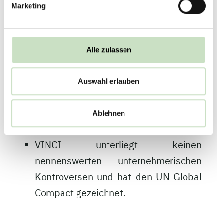
Säule Umwelt. Hier erhält VINCI
Marketing
insgesamt ein „B-“. Auch Governance,
z.B. als Maßstab für die
Wahrscheinlichkeit „unliebsamer
Alle zulassen
Überraschungen“ wird sehr gut mit
„B“ bewertet.
Auswahl erlauben
Relativ zu anderen Unternehmen sieht
ISS ESG VINCI unter den besten zehn
Ablehnen
Prozent.
VINCI unterliegt keinen
nennenswerten unternehmerischen
Kontroversen und hat den UN Global
Compact gezeichnet.