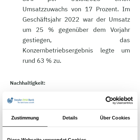
Umsatzzuwachs von 17 Prozent. Im
Geschäftsjahr 2022 war der Umsatz
um 25 % gegenüber dem Vorjahr
gestiegen, das
Konzernbetriebsergebnis legte um
rund 63 % zu.
Nachhaltigkeit:
Generell unterscheiden wir bei der
Nachhaltigkeitsanalyse von Unternehmen die Sphäre
der traditionellen Nachhaltigkeitskriterien und die
Zustimmung
Details
Über Cookies
Beiträge zur Erreichung der UN-Nachhaltigkeitsziele
(SDGs).
Ersteres stellt den hergebrachten Ansatz im
Bereich der Nachhaltigkeitsanalyse dar und dient
Diese Webseite verwendet Cookies