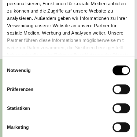
Der Report als
Pdf (Download)
personalisieren, Funktionen für soziale Medien anbieten
zu können und die Zugriffe auf unsere Website zu
analysieren. Außerdem geben wir Informationen zu Ihrer
Zurück
Verwendung unserer Website an unsere Partner für
soziale Medien, Werbung und Analysen weiter. Unsere
Partner führen diese Informationen möglicherweise mit
weiteren Daten zusammen, die Sie ihnen bereitgestellt
haben oder die sie im Rahmen Ihrer Nutzung der Dienste
gesammelt haben.
Einwilligungsauswahl
Notwendig
Steyler Fair Invest
Präferenzen
IMPRESSUM
DATENSCHUTZHINWEIS
Statistiken
AGB
RECHTLICHE PFLICHTINFORMATIONEN
Marketing
KONTAKT