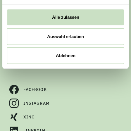
PRESSE (EXTERNER LINK)
BARRIEREFREIHEITSERKLÄRUNG
Alle zulassen
BILDNACHWEISE
VERTRAG WIDERRUFEN
Auswahl erlauben
Ablehnen
Social Media
FACEBOOK
INSTAGRAM
XING
LINKEDIN