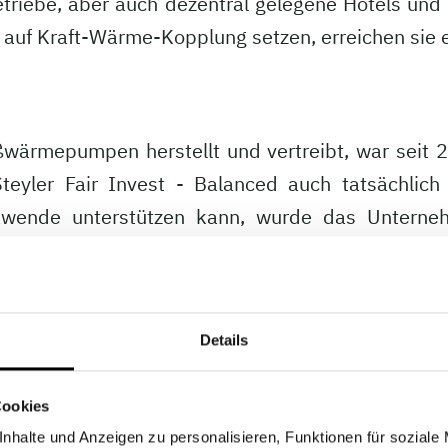
Betriebe, aber auch dezentral gelegene Hotels un
auf Kraft-Wärme-Kopplung setzen, erreichen sie 
ärmepumpen herstellt und vertreibt, war seit 2
yler Fair Invest - Balanced auch tatsächlich
mawende unterstützen kann, wurde das Unter
und ist eine Neubewertung des Unternehmens dur
est-In-Class Schwelle.
n Einfluss auf die UN-Nachhaltigkeitsziele aus. K
Details
äreinrichtungen“, sowie „Nachhaltige/r Konsu
nds, dass es mindestens neutral auf die UN-Nac
Cookies
nhalte und Anzeigen zu personalisieren, Funktionen für soziale