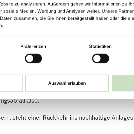
Website zu analysieren. Außerdem geben wir Informationen zu I
r soziale Medien, Werbung und Analysen weiter. Unsere Partner
h mit dem Unternehmen, um die Gründe für das de
 Daten zusammen, die Sie ihnen bereitgestellt haben oder die s
lichen entschieden haben, viele Indikatoren nich
n.
ubwürdige Nachhaltigkeit lebt von Transparenz. N
ozial ein Unternehmen tatsächlich agiert. Das bet
Präferenzen
Statistiken
achhaltige Entwicklungsziele sind auf fehlende I
ischwasser es aktuell verbraucht und wie es den V
Auswahl erlauben
nendes Unternehmen ist aufgrund fehlender Ambitio
ungsabfall also.
sern, steht einer Rückkehr ins nachhaltige Anlageu