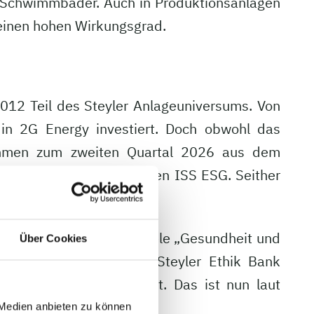
d Schwimmbäder. Auch in Produktionsanlagen
einen hohen Wirkungsgrad.
012 Teil des Steyler Anlageuniversums. Von
 in 2G Energy investiert. Doch obwohl das
nehmen zum zweiten Quartal 2026 aus dem
ch das Ratingunternehmen ISS ESG. Seither
onkret geht es um die Ziele „Gesundheit und
Über Cookies
m und Produktion“. Die Steyler Ethik Bank
hhaltigkeitsziele wirkt. Das ist nun laut
 Medien anbieten zu können