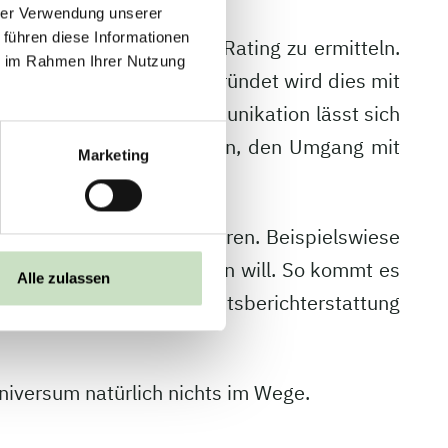
hrer Verwendung unserer
 führen diese Informationen
utlich verschlechterte Rating zu ermitteln.
ie im Rahmen Ihrer Nutzung
t mehr offenzulegen. Begründet wird dies mit
ur in einer offenen Kommunikation lässt sich
rifft die eigene Produktion, den Umgang mit
Marketing
nformationen zurückzuführen. Beispielswiese
erbrauch in Zukunft senken will. So kommt es
Alle zulassen
nen bei der Nachhaltigkeitsberichterstattung
niversum natürlich nichts im Wege.