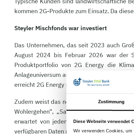
Typische Kunden sind landwirtschaftliche 
kommen 2G-Produkte zum Einsatz. Da diese 
Steyler Mischfonds war investiert
Das Unternehmen, das seit 2023 auch Großw
August 2024 bis Februar 2026 war der Ste
Produktportfolio von 2G Energy die Kli
Anlageuniversum ausgeschlossen. Hintergr
erreicht 2G Energy nicht mehr die Steyler B
Zudem weist das neue Rating einen negative
Zustimmung
Wohlergehen“, „Sauberes Wasser und Sanit
erwartet von jedem Unternehmen in den Fo
Diese Webseite verwendet 
verfügbaren Daten nicht mehr der Fall.
Wir verwenden Cookies, um I