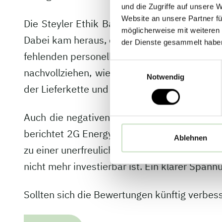
und die Zugriffe auf unsere 
Website an unsere Partner fü
Die Steyler Ethik Bank suchte den Austausc
möglicherweise mit weiteren
Dabei kam heraus, dass die Firmenverantwort
der Dienste gesammelt habe
fehlenden personellen Kapazitäten. Doch gla
Einwilligungsauswahl
nachvollziehen, wie umweltfreundlich und s
Notwendig
der Lieferkette und weitere Themen.
Auch die negativen Noten bezogen auf die n
berichtet 2G Energy nicht mehr, wie viel Fr
Ablehnen
zu einer unerfreulichen Situation: Ein span
nicht mehr investierbar ist. Ein klarer Spann
Sollten sich die Bewertungen künftig verbes