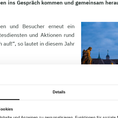
Ihnen ins Gespräch kommen und gemeinsam hera
nen und Besucher erneut ein
ttesdiensten und Aktionen rund
 auf!“, so lautet in diesem Jahr
Plakaten starke Impulse: Wasser
t – ein klares Statement für
Schauen Sie vorbei, diskutieren
Details
entierten Wandels!
r:
www.katholikentag.de
Cookies
nhalte und Anzeigen zu personalisieren, Funktionen für soziale