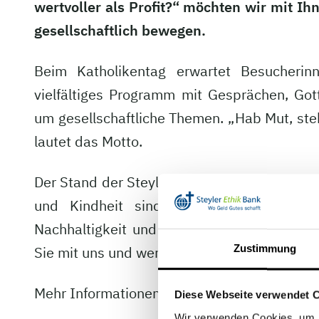
wertvoller als Profit?“ möchten wir mit 
gesellschaftlich bewegen.
Beim Katholikentag erwartet Besucherin
vielfältiges Programm mit Gesprächen, Go
um gesellschaftliche Themen. „Hab Mut, steh
lautet das Motto.
Der Stand der Steyler Ethik Bank setzt mit 
und Kindheit sind wertvoller als Profi
Nachhaltigkeit und soziale Verantwortung. 
Zustimmung
Sie mit uns und werden Sie Teil des wertori
Mehr Informationen zum Katholikentag unte
Diese Webseite verwendet 
Wir verwenden Cookies, um I