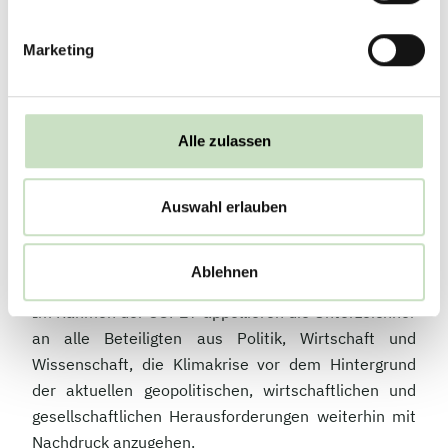
Eine weitere Bestrebung ist es, die Reporting-
Formate zunehmend zu standardisieren, um eine
Marketing
bessere Vergleichbarkeit der Zielsetzungen und
Reportings zu erreichen. Des Weiteren weisen die
Unterzeichner darauf hin, dass die begrenzte
Datenverfügbarkeit weiterhin eine große
Alle zulassen
Herausforderung für die Messung der tatsächlichen
Klimafußabdrücke und daraus resultierend auch für
Auswahl erlauben
die Zielsetzung und entsprechende Steuerung
darstellt.
Ablehnen
Gemeinsamer Appell zur COP27
Im Rahmen der COP27 appellieren die Unterzeichner
an alle Beteiligten aus Politik, Wirtschaft und
Wissenschaft, die Klimakrise vor dem Hintergrund
der aktuellen geopolitischen, wirtschaftlichen und
gesellschaftlichen Herausforderungen weiterhin mit
Nachdruck anzugehen.