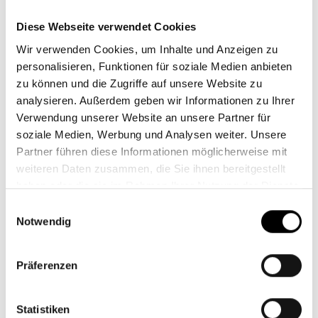
finanzsektor.de
einsehbar.
Diese Webseite verwendet Cookies
In dieser Übersicht geben die Unterzeichner ihren
Wir verwenden Cookies, um Inhalte und Anzeigen zu
aktuellen Umsetzungsgrad zu jedem Bestandteil der
personalisieren, Funktionen für soziale Medien anbieten
Selbstverpflichtung anhand einer Selbsteinschätzung
zu können und die Zugriffe auf unsere Website zu
mit einem Farbcode an. Diese Einschätzung wird
analysieren. Außerdem geben wir Informationen zu Ihrer
durch ergänzende Beschreibungen und Beispiele für
Verwendung unserer Website an unsere Partner für
soziale Medien, Werbung und Analysen weiter. Unsere
konkrete Maßnahmen näher erläutert und geht
Partner führen diese Informationen möglicherweise mit
damit auf die Unterschiede zwischen den
weiteren Daten zusammen, die Sie ihnen bereitgestellt
teilnehmenden Häusern ein.
haben oder die sie im Rahmen Ihrer Nutzung der Dienste
Die Vorbereitungsphase endet mit dem Erreichen
gesammelt haben.
Einwilligungsauswahl
dieser Zwischenziele. Ab 2023 liegt der Schwerpunkt
Notwendig
darauf, im laufenden Prozess die Messungen und
Datenverfügbarkeit stetig zu verbessern, die
Präferenzen
gesetzten Ziele konsequent umzusetzen sowie diese
in entsprechenden Reportings zu veröffentlichen.
Statistiken