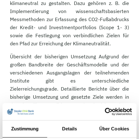
klimaneutral zu gestalten. Dazu gehören z. B. die
Implementierung von wissenschaftsbasierten
Messmethoden zur Erfassung des CO2-Fußabdrucks
der Kredit- und Investmentportfolios (Scope 1- 3)
sowie die Festlegung von verbindlichen Zielen für
den Pfad zur Erreichung der Klimaneutralität.
Übersicht der bisherigen Umsetzung Aufgrund der
großen Bandbreite der Geschäftsmodelle und der
verschiedenen Ausgangslagen der teilnehmenden
Institute gibt es unterschiedliche
Zielerreichungsgrade. Detaillierte Berichte über die
bisherige Umsetzung und gesetzte Ziele werden in
den jeweiligen auditierten Jahresberichten bzw.
Nachhaltigkeitsberichten oder anderen
Berichtsformaten nächstes Jahr veröffentlicht. Eine
erste Übersicht des aktuellen Status der jeweiligen
Zustimmung
Details
Über Cookies
Institute ist unter
www.klima-selbstverpflichtung-