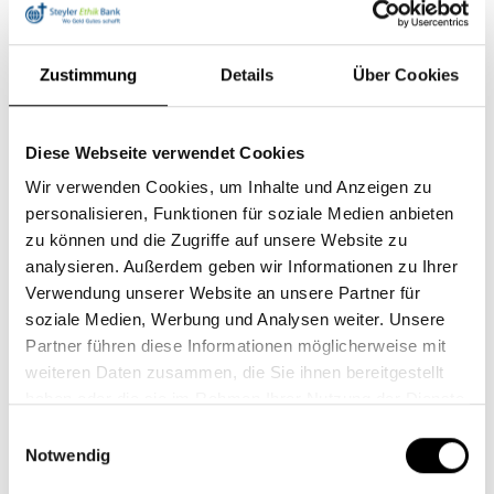
detailliert diskutierte.
Auf der einen Seite stehen die großen
Zustimmung
Details
Über Cookies
börsennotierten Getränkeproduzenten, die teils hohe
Gewinne einstreichen, auf der anderen Seite die
Gesellschaft, welche viele negative Folgen tragen
Diese Webseite verwendet Cookies
muss. Suchterkrankungen und durch Alkoholismus
Wir verwenden Cookies, um Inhalte und Anzeigen zu
begünstigte Gewalt und Unfälle belasten die sozialen
personalisieren, Funktionen für soziale Medien anbieten
Sicherungssysteme ganz erheblich.
zu können und die Zugriffe auf unsere Website zu
Dementsprechend steht für Alkoholproduzenten ein
analysieren. Außerdem geben wir Informationen zu Ihrer
negativer Wert zu Buche, was den Beitrag zu den
Verwendung unserer Website an unsere Partner für
nachhaltigen Entwicklungszielen betrifft – nicht nur
soziale Medien, Werbung und Analysen weiter. Unsere
in Deutschland, sondern weltweit.
Partner führen diese Informationen möglicherweise mit
weiteren Daten zusammen, die Sie ihnen bereitgestellt
Ausgeschlossen werden daher Unternehmen, die
haben oder die sie im Rahmen Ihrer Nutzung der Dienste
mehr als 5 Prozent ihres Umsatzes mit Bier und
gesammelt haben.
Einwilligungsauswahl
Wein erwirtschaften. Bisher galt der Ausschluss nur
Notwendig
für höherprozentige Alkoholika. Doch der Ausschuss