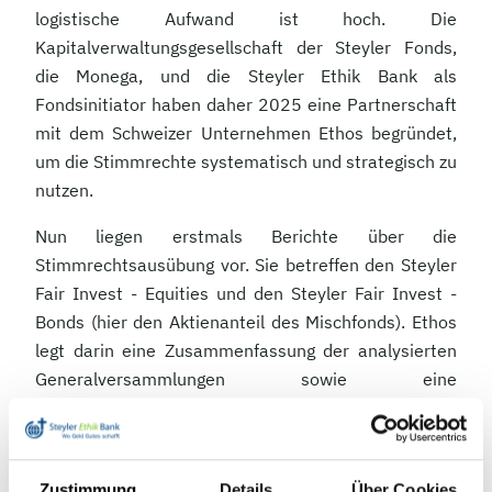
logistische Aufwand ist hoch. Die
Kapitalverwaltungsgesellschaft der Steyler Fonds,
die Monega, und die Steyler Ethik Bank als
Fondsinitiator haben daher 2025 eine Partnerschaft
mit dem Schweizer Unternehmen Ethos begründet,
um die Stimmrechte systematisch und strategisch zu
nutzen.
Nun liegen erstmals Berichte über die
Stimmrechtsausübung vor. Sie betreffen den Steyler
Fair Invest - Equities und den Steyler Fair Invest -
Bonds (hier den Aktienanteil des Mischfonds). Ethos
legt darin eine Zusammenfassung der analysierten
Generalversammlungen sowie eine
Zusammenfassung der Stimmempfehlungen vor. Wer
noch detailverliebter ist, kann darüber hinaus die
Stimmberichte pro Unternehmen sowie vieles mehr
Zustimmung
Details
Über Cookies