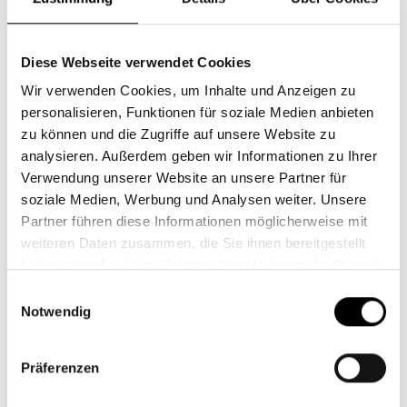
in Erfahrung bringen. Das fundierte und sehr
ausführliche Dokument richtet sich an Experten, ist
aber auch eine spannende Lektüre für interessierte
Diese Webseite verwendet Cookies
Laien.
Wir verwenden Cookies, um Inhalte und Anzeigen zu
Hier können Sie die Berichte herunterladen:
personalisieren, Funktionen für soziale Medien anbieten
zu können und die Zugriffe auf unsere Website zu
Steyler Fair Invest - Equities:
Bericht
analysieren. Außerdem geben wir Informationen zu Ihrer
über die Stimmrechtsausübung
Verwendung unserer Website an unsere Partner für
soziale Medien, Werbung und Analysen weiter. Unsere
Steyler Fair Invest - Balanced:
Partner führen diese Informationen möglicherweise mit
Bericht über die
weiteren Daten zusammen, die Sie ihnen bereitgestellt
haben oder die sie im Rahmen Ihrer Nutzung der Dienste
Stimmrechtsausübung
gesammelt haben.
Einwilligungsauswahl
Notwendig
Über Ethos
Die Ethos Stiftung, ein Zusammenschluss von mehr
Präferenzen
250 schweizerischen Pensionskassen, bietet über
ihre Tochtergesellschaft Ethos Services