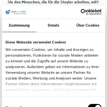
Sie den Menschen, die für die Steyler arbeiten, mit?
Zunächst einmal bedanken wir uns für die Mitarbeit
an unserer Mission. Wir betonen, dass wir die
Mitarbeiter nicht nur als unseren Angestellten,
Zustimmung
Details
Über Cookies
sondern als unsere Partner sehen. Nur mit ihnen ist
es uns möglich unseren Auftrag in Kirche und
Diese Webseite verwendet Cookies
Gesellschaft zu erfüllen.
Wir verwenden Cookies, um Inhalte und Anzeigen zu
Was interessiert Sie besonders an der Arbeit der
personalisieren, Funktionen für soziale Medien anbieten
Steyler Ethik Bank?
zu können und die Zugriffe auf unsere Website zu
analysieren. Außerdem geben wir Informationen zu Ihrer
Das, was die Bank von anderen Banken
Verwendung unserer Website an unsere Partner für
unterscheidet.
soziale Medien, Werbung und Analysen weiter. Unsere
Partner führen diese Informationen möglicherweise mit
Welche Eindrücke nehmen Sie nach den
weiteren Daten zusammen, die Sie ihnen bereitgestellt
Gesprächen mit, gab es Aspekte, die Sie besonders
haben oder die sie im Rahmen Ihrer Nutzung der Dienste
interessant fanden?
gesammelt haben.
Einwilligungsauswahl