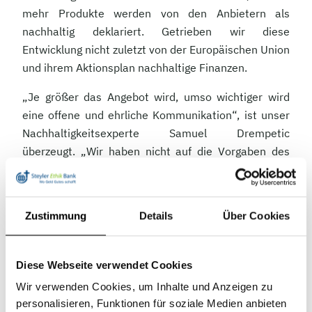
mehr Produkte werden von den Anbietern als
nachhaltig deklariert. Getrieben wir diese
Entwicklung nicht zuletzt von der Europäischen Union
und ihrem Aktionsplan nachhaltige Finanzen.
„Je größer das Angebot wird, umso wichtiger wird
eine offene und ehrliche Kommunikation“, ist unser
Nachhaltigkeitsexperte Samuel Drempetic
überzeugt. „Wir haben nicht auf die Vorgaben des
Gesetzgebers zu einer verpflichtenden
Nachhaltigkeitskommunikation gewartet, sondern
sind selbst aktiv geworden. Unser neues Factsheet
Zustimmung
Details
Über Cookies
macht Anlegern viele wichtige Informationen zum
Thema Nachhaltigkeit leicht zugänglich.“
Diese Webseite verwendet Cookies
Wesentlich ausführlicher als zuvor
Wir verwenden Cookies, um Inhalte und Anzeigen zu
Auf acht Seiten vereint das neue Factsheet die
personalisieren, Funktionen für soziale Medien anbieten