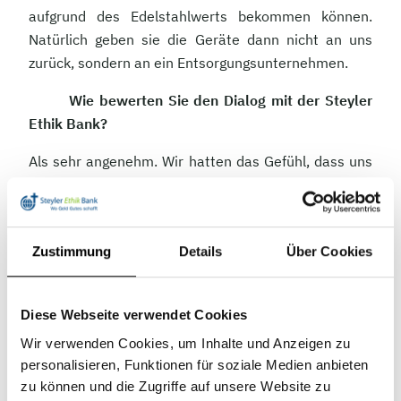
aufgrund des Edelstahlwerts bekommen können.
Natürlich geben sie die Geräte dann nicht an uns
zurück, sondern an ein Entsorgungsunternehmen.
Wie bewerten Sie den Dialog mit der Steyler
Ethik Bank?
Als sehr angenehm. Wir hatten das Gefühl, dass uns
gemeinsame Werte verbinden: etwa der Einsatz für
den Schutz der Umwelt oder soziale Themen. Positiv
war, dass Sie uns eben keine standardisierten
Zustimmung
Details
Über Cookies
Fragebögen geschickt haben, sondern an einem
echten Austausch interessiert waren. Unter
anderem fanden mehrere persönliche Gespräche per
Diese Webseite verwendet Cookies
Video-Call statt.
Wir verwenden Cookies, um Inhalte und Anzeigen zu
Mittlerweile hat sich Ihr ISS-Rating stark
personalisieren, Funktionen für soziale Medien anbieten
verbessert. ISS ESG ist ja die Agentur, von der die
zu können und die Zugriffe auf unsere Website zu