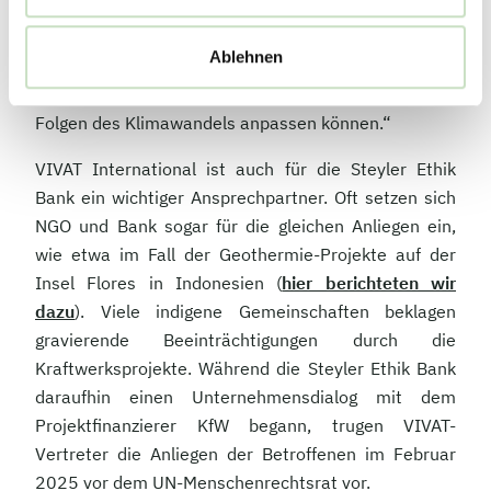
Auf programmatischer Ebene setzt sich VIVAT unter
anderem dafür ein, armen Ländern ihre Schulden zu
Ablehnen
erlassen. „Wir wollen die Länder des Südens
finanziell stärken, damit diese sich besser an die
Folgen des Klimawandels anpassen können.“
VIVAT International ist auch für die Steyler Ethik
Bank ein wichtiger Ansprechpartner. Oft setzen sich
NGO und Bank sogar für die gleichen Anliegen ein,
wie etwa im Fall der Geothermie-Projekte auf der
Insel Flores in Indonesien (
hier berichteten wir
dazu
). Viele indigene Gemeinschaften beklagen
gravierende Beeinträchtigungen durch die
Kraftwerksprojekte. Während die Steyler Ethik Bank
daraufhin einen Unternehmensdialog mit dem
Projektfinanzierer KfW begann, trugen VIVAT-
Vertreter die Anliegen der Betroffenen im Februar
2025 vor dem UN-Menschenrechtsrat vor.