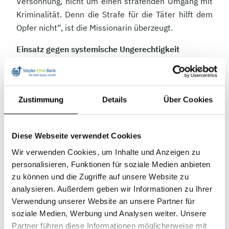
Versöhnung, nicht um einen strafenden Umgang mit
Kriminalität. Denn die Strafe für die Täter hilft dem
Opfer nicht“, ist die Missionarin überzeugt.
Einsatz gegen systemische Ungerechtigkeit
Ihre Arbeit für das Menschenrechtszentrum führte
Schwester Petronella schließlich in den Beirat von
VIVAT International. Gegründet wurde die NGO im
Zustimmung
Details
Über Cookies
Jahr 2000 von den Steyler Missionarinnen und
Missionaren. Inzwischen tragen elf katholische
Diese Webseite verwendet Cookies
Ordensgemeinschaften aus aller Welt mit 17.000
Mitgliedern die Organisation.
Wir verwenden Cookies, um Inhalte und Anzeigen zu
personalisieren, Funktionen für soziale Medien anbieten
Gemeinsam wollen die Ordensleute Druck ausüben
zu können und die Zugriffe auf unsere Website zu
und Veränderung bewegen. Oder, wie Schwester
analysieren. Außerdem geben wir Informationen zu Ihrer
Petronella sagt, „Stimme der Stimmlosen“ sein.
Verwendung unserer Website an unsere Partner für
Beim Wirtschafts- und Sozialrat der Vereinten
soziale Medien, Werbung und Analysen weiter. Unsere
Nationen hat die Nichtregierungsorganisation den
Partner führen diese Informationen möglicherweise mit