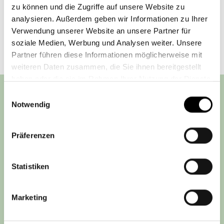
Zurück
zu können und die Zugriffe auf unsere Website zu
analysieren. Außerdem geben wir Informationen zu Ihrer
Verwendung unserer Website an unsere Partner für
soziale Medien, Werbung und Analysen weiter. Unsere
Partner führen diese Informationen möglicherweise mit
weiteren Daten zusammen, die Sie ihnen bereitgestellt
haben oder die sie im Rahmen Ihrer Nutzung der Dienste
gesammelt haben.
Einwilligungsauswahl
Steyler Fair Invest
Notwendig
IMPRESSUM
Präferenzen
DATENSCHUTZHINWEIS
AGB
Statistiken
RECHTLICHE PFLICHTINFORMATIONEN
KONTAKT
Marketing
PRESSE (EXTERNER LINK)