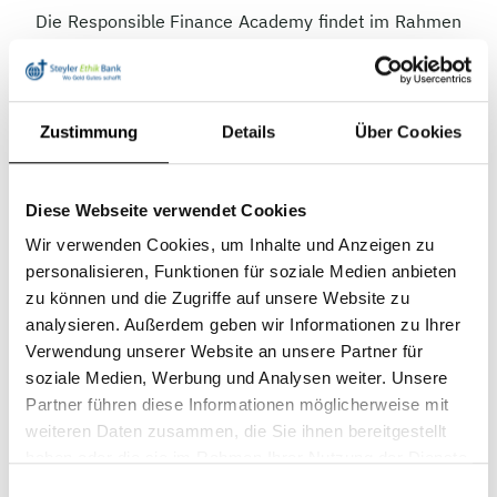
Die Responsible Finance Academy findet im Rahmen
eines Seminars zum Thema Social Banking statt, das
vom Prodekan des Fachbereichs Wirtschaft der
Alanus Hochschule, Professor Dr. Gregor Krämer,
Zustimmung
Details
Über Cookies
geleitet wird. Bei dem Seminar werden nicht nur die
theoretischen Grundlagen nachhaltigen Investments
vermittelt, sondern auch echte Dialoge unter realen
Diese Webseite verwendet Cookies
Bedingungen gestartet. Studierende der Hochschule
Wir verwenden Cookies, um Inhalte und Anzeigen zu
erarbeiten dazu in Kleingruppen Redebeiträge für
personalisieren, Funktionen für soziale Medien anbieten
ausgesuchte Hauptversammlungen. Die Steyler Ethik
zu können und die Zugriffe auf unsere Website zu
Bank unterstützt sie bei der Ausarbeitung der
analysieren. Außerdem geben wir Informationen zu Ihrer
Beiträge und macht es dann möglich, dass sie auch
Verwendung unserer Website an unsere Partner für
wirklich bei den Hauptversammlungen sprechen
soziale Medien, Werbung und Analysen weiter. Unsere
können.
Partner führen diese Informationen möglicherweise mit
weiteren Daten zusammen, die Sie ihnen bereitgestellt
haben oder die sie im Rahmen Ihrer Nutzung der Dienste
gesammelt haben.
Einwilligungsauswahl