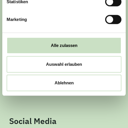
Statistiken
IMPRESSUM
Marketing
DATENSCHUTZHINWEIS
AGB
RECHTLICHE PFLICHTINFORMATIONEN
Alle zulassen
KONTAKT
PRESSE (EXTERNER LINK)
Auswahl erlauben
BARRIEREFREIHEITSERKLÄRUNG
BILDNACHWEISE
Ablehnen
VERTRAG WIDERRUFEN
Social Media