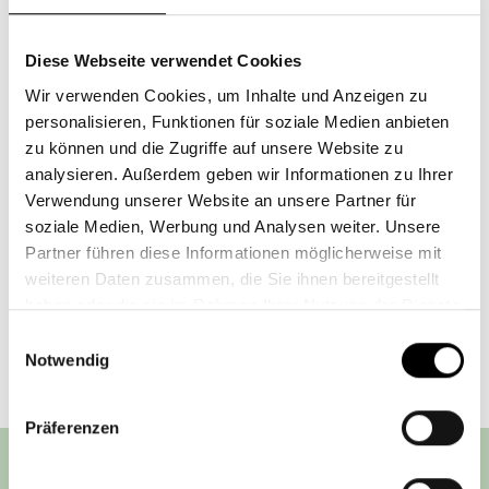
speziell für Frauen mit unserer Kollegin Nicole Zang
(7.11.). Zum Abschluss berichtet Pater Xavier
Alangaram, wie sich die Steyler Missionare weltweit
Diese Webseite verwendet Cookies
für benachteiligte Menschen einsetzen (26.11.).
Wir verwenden Cookies, um Inhalte und Anzeigen zu
personalisieren, Funktionen für soziale Medien anbieten
Wir freuen uns auf Ihre Teilnahme!
zu können und die Zugriffe auf unsere Website zu
analysieren. Außerdem geben wir Informationen zu Ihrer
Hier geht's zum Programm und zur Anmeldung ››
Verwendung unserer Website an unsere Partner für
soziale Medien, Werbung und Analysen weiter. Unsere
Partner führen diese Informationen möglicherweise mit
Zurück
weiteren Daten zusammen, die Sie ihnen bereitgestellt
haben oder die sie im Rahmen Ihrer Nutzung der Dienste
gesammelt haben.
Einwilligungsauswahl
Notwendig
Präferenzen
Steyler Fair Invest