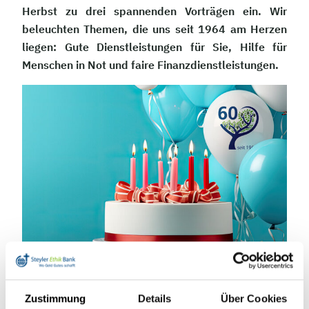
Herbst zu drei spannenden Vorträgen ein. Wir
beleuchten Themen, die uns seit 1964 am Herzen
liegen: Gute Dienstleistungen für Sie, Hilfe für
Menschen in Not und faire Finanzdienstleistungen.
Zum Auftakt spricht Notarin Sabine Uedelhoven über
Erbschaften (29.10.). Es folgt ein Finanz-Workshop
Zustimmung
Details
Über Cookies